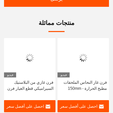
منتجات مماثلة
فيديو
فيديو
فرن غاز النحاس الملحقات
فرن غازي من البلاستيك
مطبخ الحرارة 150mm -
السيراميكي قطع الغيار فرن
1800mm للطبخ
غازي سطح ساخن إشعال
صديقة للبيئة
احصل على أفضل سعر
احصل على أفضل سعر