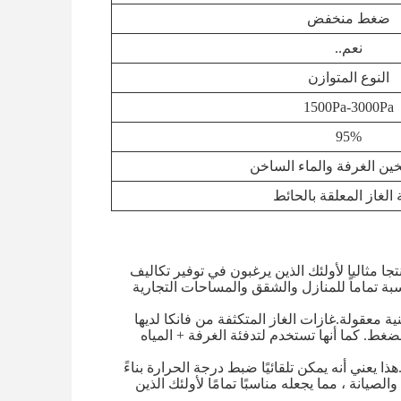
ضغط منخفض
نعم..
النوع المتوازن
1500Pa-3000Pa
95%
ين الغرفة والماء الساخن
 الغاز المعلقة بالحائط
لية الكفاءة، مع تصنيف كفاءة 95٪. وهذا يجعلها منتجا مثاليا لأولئك الذين يرغبون في توفير تكاليف
سبة تماماً للمنازل والشقق والمساحات التجارية
ون فترة زمنية معقولة.غازات الغاز المتكثفة من فانكا لديها
الغاز منخفضة الضغط. كما أنها تستخدم لتدفئة الغرفة + المياه
هذا يعني أنه يمكن تلقائيًا ضبط درجة الحرارة بناءً
لصيانة ، مما يجعله مناسبًا تمامًا لأولئك الذين