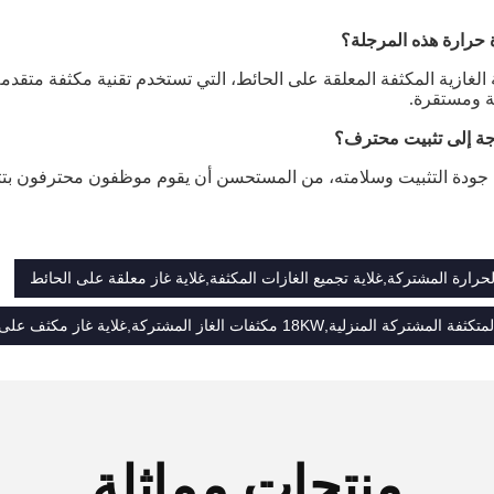
 حرارة هذه المرجلة؟
الغازية المكثفة المعلقة على الحائط، التي تستخدم تقنية مكثفة متقدم
ة ومستقرة.
جة إلى تثبيت محترف؟
جودة التثبيت وسلامته، من المستحسن أن يقوم موظفون محترفون بتثب
لحرارة المشتركة,غلاية تجميع الغازات المكثفة,غلاية غاز معلقة على الحائط
نزلية,18KW مكثفات الغاز المشتركة,غلاية غاز مكثف على الحائط 40 كيلوواط
منتجات مماثلة