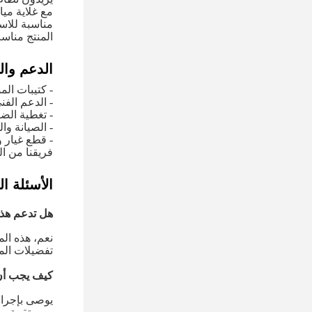
مناسبة للاس
المنتج مناسب
الدعم وا
- كتيبات ال
- الدعم الف
- تغطية الض
- الصيانة وا
- قطع غيار و
فريقنا من ا
الأسئلة ال
هل تدعم هذه
نعم، هذه ال
تفضيلات الم
كيف يجب أن 
يوصى بإجراء