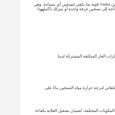
مع غلاية مياه غازية بطاقة إنتاج 24 كيلوواط ، فإن غلايات الغاز المتكثفة المتكاملة من Vanka قوية بما يكفي لتسخين أي مساحة. وهي
جة إلى تسخين غرفة واحدة أو منزلك بأكملههذا
ت الغاز المتكثفة المشتركة لدينا.
قائي لدرجة حرارة مياه التسخين بناءً على
مكونات المختلفة، لضمان تشغيل الغلاية بكفاءة