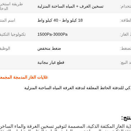
طريقة استخرا
خدام:
تسخين الغرف + المياه الساخنة المنزلية
الدخا
طاقة:
18 كيلو واط - 40 كيلو واط
اسم المنت
لغاز:
1500Pa-3000Pa
تكنولوجيا التكثي
لضغط:
ضغط منخفض
الوظيف
البيع:
قطع غيار مجانية
غلايات الغاز المدمجة المجمعة المثبتة على 
ي للتدفئة الحائط المعلقة لتدفئة الغرفة المياه الساخنة المنزلية
تج:
ية الغاز المكثفة الذكية، المصممة لتوفير تسخين الغرفة والماء الساخن