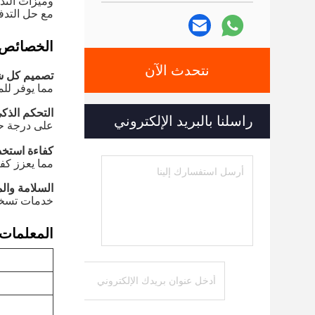
وميزات التدف
مع حل التدفئة
الخصائص:
نتحدث الآن
تصميم كل ش
مما يوفر لل
التحكم الذك
راسلنا بالبريد الإلكتروني
على درجة حر
كفاءة استخدا
مما يعزز كفا
السلامة والم
خدمات تسخين
المعلمات ا