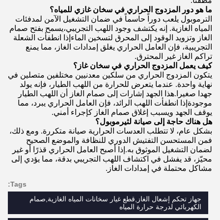
مطفئًا.
ما هو دور المزدوج الحراري في سخان غازي للمياه؟
الترموبول يلعب دوراً حاسماً في ضمان التشغيل الآمن لمدفئات
المياه الغازية. إنه يكتشف وجود اللهب التجريبي،يسمح بفتح صمام
الغاز وتزويد الوقود إلى المحرق لتسخين الماءإذا انطفأت الشعلة
التجريبية، فإن العامل الحراري يغلق إمدادات الغاز، مما يمنع
تراكم الغاز غير المحترق.
كيف يعمل المزدوج الحراري في سخان غاز؟
يتكون المزدوج الحراري من سلكين معدنيين مختلفين متصلين في
نهاية واحدة. عندما يتعرض للحرارة من اللهب الطيار، فإنه يولد
جهدا صغيرا.هذا الجهد إشارات إلى صمام الغاز أن اللهب الطيار
موجودةإذا انطفأت اللهب الرائد، فإن العامل الحراري يبرد، مما
يوقف الجهد ويسبب إغلاق صمام الغاز كإجراء أمني.
هل هناك حاجة إلى صيانة لثيرموبول؟
بشكل عام، لا تتطلب العدسات الحرارية صيانة متكررة. ومع ذلك،
فمن المستحسن التفتيش الدوري للنظافة والموضع الصحيح
لضمان التشغيل الموثوق به.إذا أصبح العامل الحراري قذرًا أو غير
محيّز، قد يفشل في اكتشاف اللهب التجريبي بدقة، مما يؤدي إلى
مشاكل محتملة في إمدادات الغاز.
Tags:
جهاز تحكم إشعال الغاز,قطع غيار سخانات المياه الغازية,صمام
الكهربائي لدرجة حرارة المياه