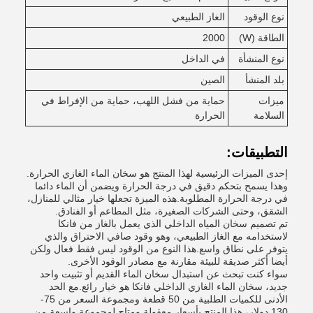
نوع الوقود
الغاز الطبيعي
الطاقة (W)
2000
نوع المنشأة
في الداخل
بلد المنشأ
الصين
ميزات
حماية من فشل اللهب، حماية من الإفراط في
السلامة
الحرارة
التطبيقات:
إحدى الميزات الرئيسية لهذا المنتج هو سخان الماء الغازي الحرارة.
وهذا يسمح بتحكم دقيق في درجة الحرارة ويضمن أن الماء دائما
في درجة الحرارة المطلوبة.هذه الميزة تجعلها خيار مثالي للمنازل،
الشقق، وحتى الشركات الصغيرة، مثل المطاعم أو الفنادق.
تم تصميم سخان المياه الداخلي الذي يعمل بالغاز من فانكا
لاستخدامه مع الغاز الطبيعي، وهو وقود صافي الاحتراق والذي
يتوفر على نطاق واسع.هذا النوع من الوقود ليس فقط فعال ولكن
أيضا أكثر صديقة للبيئة مقارنة مع مصادر الوقود الأخرى.
سواء كنت تبحث عن استبدال سخان الماء القديم أو تثبيت واحد
جديد، سخان الماء الغازي الداخلي فانكا هو خيار رائع.مع الحد
الأدنى للكميات الطلبية من 50 قطعة ومجموعة السعر من 75-
130 دولار، هذا المنتج بأسعار معقولة ومتاح لمجموعة واسعة من