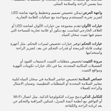
مما يضمن الراحة والسلامة المثلى.
واجهة العرض:
يمكن تخصيص تصميم وتخطيط واجهة شاشة LED
لتعزيز تجربة المستخدم ومواءمة مع جماليات العلامة التجارية.
خيارات الألوان:
تقدم مجموعة من خيارات الألوان لشاشة LED أو
الغلاف الخارجي لتتناسب مع ديكور أو علامة تجارية للمساحة التي
سيتم فيها تثبيت سخان المياه.
خيارات التحكم:
توفير خيارات تخصيص لميزات التحكم، مثل أجهزة
توقيت قابلة للبرمجة أو قدرات التحكم عن بعد، لتعزيز الراحة
واستخدامها.
مرونة التثبيت:
تخصيص متطلبات التثبيت لاستيعاب القيود أو
التفضيلات المكانية المحددة، بما في ذلك خيارات تكوينات التهوية
ومواقع التثبيت.
خصائص السلامة:
تخصيص عناصر السلامة في سخان المياه لتلبية
معايير السلامة المحددة أو المتطلبات التنظيمية، وضمان الامتثال
والراحة للعملاء.
التكامل الذكي:
دمج ميزات التكنولوجيا الذكية، مثل اتصال Wi-Fi
أو التوافق مع أنظمة أتمتة المنزل، لتمكين المراقبة والتحكم عن
بعد لزيادة الراحة والكفاءة.