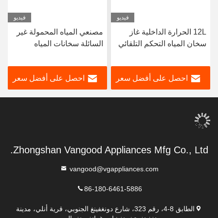
فيديو
فيديو
12L الحرارة الداخلية غاز
مصنعي المياه المحمولة غير
سخان المياه التحكم التلقائي
السائلة سخانات المياه
في درجة الحرارة للحمام
الغازية بأسعار معقولة مع
تكنولوجيا مبتكرة
احصل على أفضل سعر
احصل على أفضل سعر
Zhongshan Vangood Appliances Mfg Co., Ltd.
vangood@vgappliances.com
86-180-6461-5886
الطابق 8-4، رقم 323، شارع دونغفينغ الجنوبي، قرية أنلي، مدينة