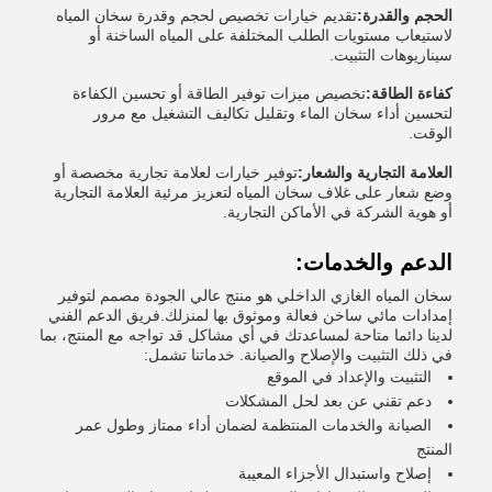
الحجم والقدرة:
تقديم خيارات تخصيص لحجم وقدرة سخان المياه
لاستيعاب مستويات الطلب المختلفة على المياه الساخنة أو
سيناريوهات التثبيت.
كفاءة الطاقة:
تخصيص ميزات توفير الطاقة أو تحسين الكفاءة
لتحسين أداء سخان الماء وتقليل تكاليف التشغيل مع مرور
الوقت.
العلامة التجارية والشعار:
توفير خيارات لعلامة تجارية مخصصة أو
وضع شعار على غلاف سخان المياه لتعزيز مرئية العلامة التجارية
أو هوية الشركة في الأماكن التجارية.
الدعم والخدمات:
سخان المياه الغازي الداخلي هو منتج عالي الجودة مصمم لتوفير
إمدادات مائي ساخن فعالة وموثوق بها لمنزلك.فريق الدعم الفني
لدينا دائما متاحة لمساعدتك في أي مشاكل قد تواجه مع المنتج، بما
في ذلك التثبيت والإصلاح والصيانة. خدماتنا تشمل:
التثبيت والإعداد في الموقع
دعم تقني عن بعد لحل المشكلات
الصيانة والخدمات المنتظمة لضمان أداء ممتاز وطول عمر
المنتج
إصلاح واستبدال الأجزاء المعيبة