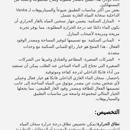
المستهلكين.
بعض من أكثر مناسبات التطبيق شيوعاً والسيناريوهات لـ Vanka
الداخلية سخانة المياه الغازية تشمل:
المنازل السكنية: يضمن جهاز تسخين المياه بالغاز الحراري أن
يكون الماء دائمًا عند درجة الحرارة المطلوبة، مما يوفر تجربة
مريحة ومريحة لأصحاب المنازل.
المباني السكنية: مع تصميمها لتوفير المساحة ومصدر الوقود
الفعال ، هذا المنتج هو خيار رائع للمباني السكنية مع وحدات
متعددة.
الشركات الصغيرة: المطاعم والفنادق وغيرها من الشركات
الصغيرة التي تحتاج إلى الماء الساخن عند الطلب يمكن أن تستفيد
من أداء فانكا الداخلي لدرجة كفاءة وموثوقية.
باختصار، سخان الماء الغازي الداخلي فانكا هو خيار فعال وعملي
لأي شخص يبحث عن مصدر موثوق من المياه الساخنة.إلى جانب
تصميمها الفعال للطاقة ومصدر وقود الغاز الطبيعي، مما يجعلها
الخيار المثالي لمجموعة واسعة من مناسبات التطبيق
والسيناريوهات.
التخصيص:
نطاق الحرارة:
يمكن تخصيص نطاق درجة حرارة سخان المياه
لتتناسب مع تفضيلات المستخدم المحددة أو المتطلبات التنظيمية ،