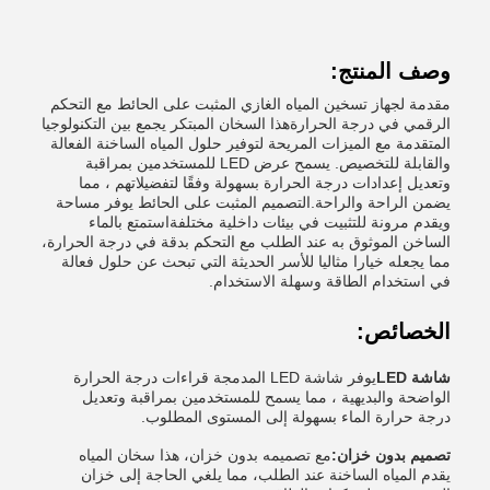
وصف المنتج:
مقدمة لجهاز تسخين المياه الغازي المثبت على الحائط مع التحكم
الرقمي في درجة الحرارةهذا السخان المبتكر يجمع بين التكنولوجيا
المتقدمة مع الميزات المريحة لتوفير حلول المياه الساخنة الفعالة
والقابلة للتخصيص. يسمح عرض LED للمستخدمين بمراقبة
وتعديل إعدادات درجة الحرارة بسهولة وفقًا لتفضيلاتهم ، مما
يضمن الراحة والراحة.التصميم المثبت على الحائط يوفر مساحة
ويقدم مرونة للتثبيت في بيئات داخلية مختلفةاستمتع بالماء
الساخن الموثوق به عند الطلب مع التحكم بدقة في درجة الحرارة،
مما يجعله خيارا مثاليا للأسر الحديثة التي تبحث عن حلول فعالة
في استخدام الطاقة وسهلة الاستخدام.
الخصائص:
شاشة LED
يوفر شاشة LED المدمجة قراءات درجة الحرارة
الواضحة والبديهية ، مما يسمح للمستخدمين بمراقبة وتعديل
درجة حرارة الماء بسهولة إلى المستوى المطلوب.
تصميم بدون خزان:
مع تصميمه بدون خزان، هذا سخان المياه
يقدم المياه الساخنة عند الطلب، مما يلغي الحاجة إلى خزان