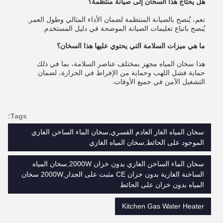
هل يحتاج هذا السخان إلى صيانة منتظمة؟
نعم، يُنصح بالصيانة المنتظمة لضمان الأداء المثالي وطول العمر.
يُنصح باتباع تعليمات الصيانة الموضحة في دليل المستخدم.
ما هي ميزات السلامة التي يحتوي عليها هذا السخان؟
هذا سخان المياه مجهز بمختلف عناصر السلامة، بما في ذلك
حماية فشل اللهب وحماية من الإفراط في الحرارة، لضمان
التشغيل الآمن في جميع الأوقات.
Tags:
سخان المياه الغاز العادم القسري,سخان الماء الساخن الغازي
الموجود على الحائط,سخان المياه الغازي
سخان الماء الساخن الغازي بدون خزان 2000W,سخان المياه
الساخنة الغازية بدون خزان CE مثبت على الجدار,2000W سخان
المياه بدون خزان على الحائط
Kitchen Gas Water Heater