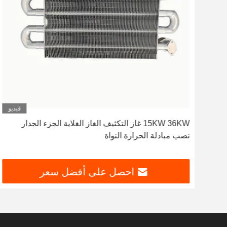
ديو
فيديو
15KW 36KW غاز التكثيف الغاز الغلاية الجزء الجدار
نصب مبادلة الحرارة النواة
احصل على أفضل سعر