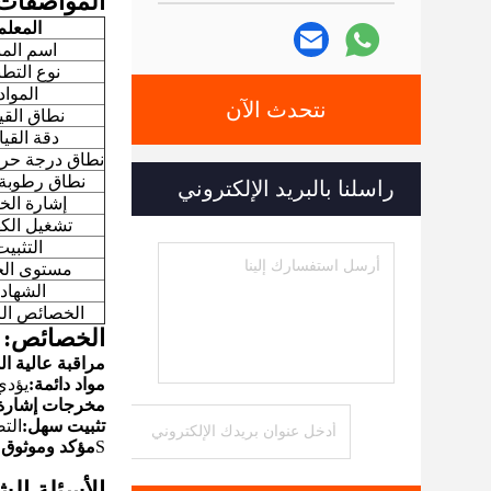
المواصفات
المعلم
اسم المن
نوع التط
المواد
نتحدث الآن
نطاق الق
دقة القي
نطاق درجة حرا
نطاق رطوبة 
راسلنا بالبريد الإلكتروني
إشارة الخ
تشغيل الكه
التثبيت
مستوى الح
الشهاد
الخصائص الر
الخصائص:
مراقبة عالية ال
مواد دائمة:
يؤدي
مخرجات إشارة 
تثبيت سهل:
الت
S
مؤكد وموثوق ب
الأسئلة الش