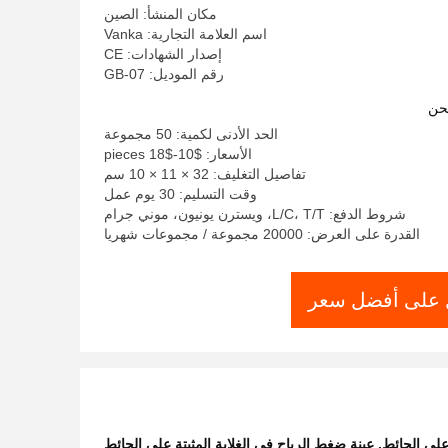
مكان المنشأ: الصين
اسم العلامة التجارية: Vanka
إصدار الشهادات: CE
رقم الموديل: GB-07
حن
الحد الأدنى لكمية: 50 مجموعة
الأسعار: $10-$18 pieces
تفاصيل التغليف: 32 × 11 × 10 سم
وقت التسليم: 30 يوم عمل
شروط الدفع: L/C، T/T، ويسترن يونيون، موني جرام
القدرة على العرض: 20000 مجموعة / مجموعات شهريا
على أفضل سعر
 على الحائط
,
عينة ضغط الرياح في الغلاية المثبتة على الحائط