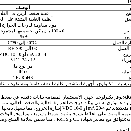
:
الوصف
تج
عينة ضغط الرياح في الغلاي
بيق
أنظمة الغلاية المثبتة على الج
مواد مقاومة لدرجات الحرارة ال
ياس
0 - 100 با (يمكن تخصيصها لمجموعات أخرى)
± 1%
اس
رة العمل
-20°C إلى 80°C
العمل
0٪ إلى 95٪ RH
روج
4 - 20 mA أو 0 - 10 VDC
12 - 24 VDC
رباء
من نوع ما:
IP65
ماية
ة
CE، RoHS
ئيسية
تكنولوجيا أجهزة استشعار عالية الدقة ، دائمة ومستقرة ، مناسب
دقة:
توفر تكنولوجيا أجهزة الاستشعار المتقدمة بيانات دقيقة عن ضغط 
 بأداء موثوق به في بيئات درجات الحرارة العالية والضغط العالي، مما
متعددة
يدعم 4-20 mA أو 0-10 VDC إشارة الخروج، مما يسهل دمجها في أنظمة التحكم مختلفة المرجل.
صميم المثبت على الحائط يسمح بتثبيت بسيط وسريع ، مما يوفر الوقت و
ه:
تتوافق مع معايير شهادة CE و RoHS ، مما يضمن سلامة المنتج وصداقة البيئة.
ائعة: