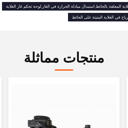
اية المعلقة بالحائط,استبدال مبادلة الحرارة في الغاز,لوحة تحكم غاز الغلاية
اح في الغلاية المثبتة على الحائط
منتجات مماثلة