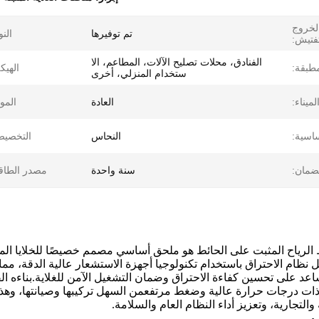
الخروج
تم توفيرها
النو
تفتيش:
الفنادق، محلات تصليح الآلات، المطاعم، الا
مطبقة:
الهيك
ستخدام المنزلي، أخرى
ميناء:
العادة
الموا
ساسية:
النحاس
التخصيص
ضمان:
سنة واحدة
مصدر الطاق
لرياح المثبت على الحائط هو ملحق أساسي مصمم خصيصًا للخلايا المثب
خل نظام الاحتراق باستخدام تكنولوجيا أجهزة الاستشعار عالية الدقة،
ساعد على تحسين كفاءة الاحتراق وضمان التشغيل الآمن للغلاية.بناءه ا
ات درجات حرارة عالية وضغط مرتفعمن السهل تركيبها وصيانتها، وهذا 
والتجارية، وتعزيز أداء النظام العام والسلامة.