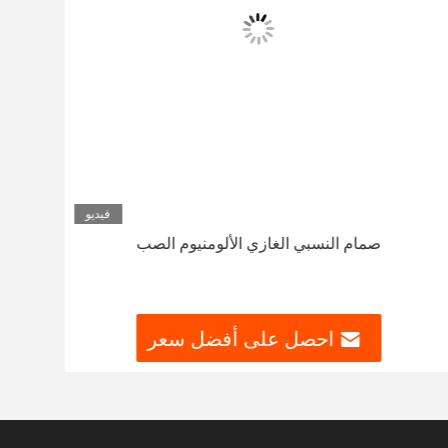
فيديو
صمام النسبي الغازي الألومنيوم الصب
لوحة 
في ال
احصل على أفضل سعر