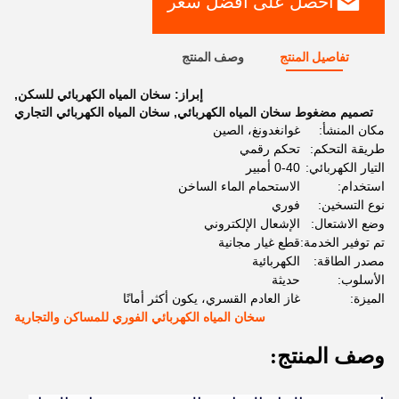
احصل على أفضل سعر
تفاصيل المنتج
وصف المنتج
إبراز:
سخان المياه الكهربائي للسكن
,
تصميم مضغوط سخان المياه الكهربائي
,
سخان المياه الكهربائي التجاري
مكان المنشأ:
غوانغدونغ، الصين
طريقة التحكم:
تحكم رقمي
التيار الكهربائي:
0-40 أمبير
استخدام:
الاستحمام الماء الساخن
نوع التسخين:
فوري
وضع الاشتعال:
الإشعال الإلكتروني
تم توفير الخدمة:
قطع غيار مجانية
مصدر الطاقة:
الكهربائية
الأسلوب:
حديثة
الميزة:
غاز العادم القسري، يكون أكثر أمانًا
سخان المياه الكهربائي الفوري للمساكن والتجارية
وصف المنتج: