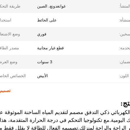
لمنشأ:
غوانغدونغ، الصين
طريقة التحك
منشأة:
على الحائط
استخدا
تسخين:
فوري
وضع الاشتعا
لخدمة:
قطع غيار مجانية
مصدر الطاق
ضمان:
3 سنوات
وضع العرض
اللون:
الأبيض
الخصائص الخاص
تصميم 
ج:
لكهربائي ذكي التدفق مصمم لتقديم المياه الساخنة الموثوقة عن
اليومية.مع تكنولوجيا التحكم في درجة الحرارة المتقدمة، هذا 
فر الراحة والراحة لمنزلك.تصميمه الفعال للطاقة لا يقلل فقط م