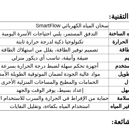
لتقنية:
سخان المياه الكهربائي SmartFlow
ه الساخنة
التدفق المستمر، يلبي احتياجات الأسرة اليومية
الحرارة
تكنولوجيا ذكية لدرجة حرارة ثابتة
طاقة
تصميم توفير الطاقة، يقلل من استهلاك الطاقة
م
ضيقة وأنيقة، تناسب أي ديكور منزلي
ستخدم
أجهزة تحكم سهلة لضبط درجة الحرارة بسرعة
طويل
مواد عالية الجودة لضمان الموثوقية الطويلة الأمد
ل
الحمامات والمطبخ والمساحات المنزلية الأخرى
سهل
إعداد بسيط، يوفر الوقت والجهد
سلامة
حماية من الإفراط في الحرارة والسرب للاستخدام ال
ر المياه
استخدام المياه بكفاءة، وتقليل النفايات
شائعة: