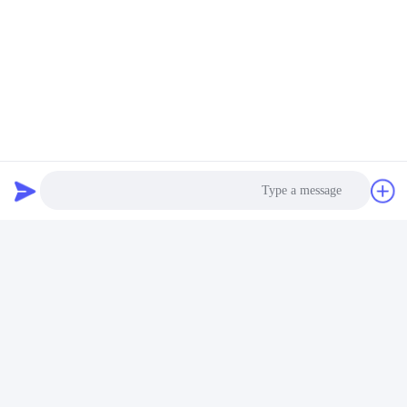
الاتصالات:
Mr. Amos
الهاتف:
86-180-6461-5886
نتحدث الآن
راسلنا بالبريد الإلكتروني
Photo
Video Call
Audio Call