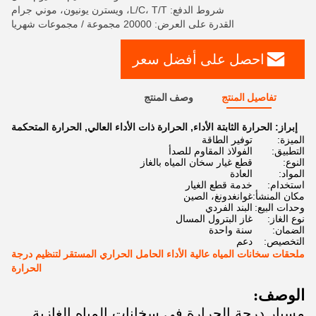
شروط الدفع: L/C، T/T، ويسترن يونيون، موني جرام
القدرة على العرض: 20000 مجموعة / مجموعات شهريا
احصل على أفضل سعر
تفاصيل المنتج
وصف المنتج
إبراز:
الحرارة الثابتة الأداء
,
الحرارة ذات الأداء العالي
,
الحرارة المتحكمة
الميزة:
توفير الطاقة
التطبيق:
الفولاذ المقاوم للصدأ
النوع:
قطع غيار سخان المياه بالغاز
المواد:
العادة
استخدام:
خدمة قطع الغيار
مكان المنشأ:
غوانغدونغ، الصين
وحدات البيع:
البند الفردي
نوع الغاز:
غاز البترول المسال
الضمان:
سنة واحدة
التخصيص:
دعم
ملحقات سخانات المياه عالية الأداء الحامل الحراري المستقر لتنظيم درجة
الحرارة
الوصف:
مسبار درجة الحرارة في سخانات المياه الغازية