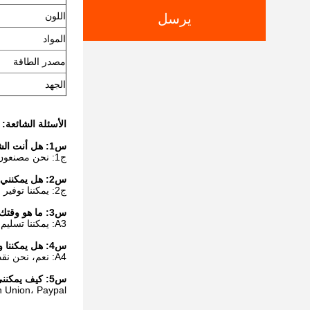
اللون
يرسل
المواد
مصدر الطاقة
الجهد
الأسئلة الشائعة:
س1: هل أنت الشركة المصنعة أو التجارية؟
ج1: نحن مصنعون متخصصون في إنتاج سخانات المياه الغازية وغلايات الغاز الخ لأكثر من 20 عاما.
س2: هل يمكنني الحصول على عينات؟
ج2: يمكننا توفير عينات للتفتيش. يمكنك مناقشة التفاصيل مع مبيعاتنا.
س3: ما هو وقتك؟
A3: يمكننا تسليم البضائع حوالي 25-30days بعد تأكيد الأعمال الفنية والإيداع.
س4: هل يمكننا وضع شعارنا أو اسم الشركة على منتجاتك؟
A4: نعم، نحن نقدم خدمة OEM و ODM كذلك.
س5: كيف يمكنني أن أدفع؟
tern Union، Paypal