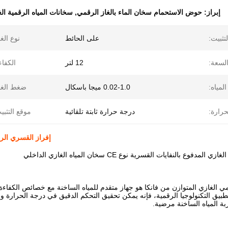
إبراز:
حوض الاستحمام سخان الماء بالغاز الرقمي
,
سخانات المياه الرقمية ال
لتثبيت:
على الحائط
نوع الغا
لسعة:
12 لتر
الكفاء
مياه:
0.02-1.0 ميجا باسكال
ضغط الغا
رارة:
درجة حرارة ثابتة تلقائية
موقع التثبي
إفراز القسري الر
فوع بالنفايات القسرية نوع CE سخان المياه الغازي الداخلي
ي الغازي المتوازن من فانكا هو جهاز متقدم للمياه الساخنة مع خصائص الكفاءة ا
بيق التكنولوجيا الرقمية، فإنه يمكن تحقيق التحكم الدقيق في درجة الحرارة 
ة المياه الساخنة مرضية.