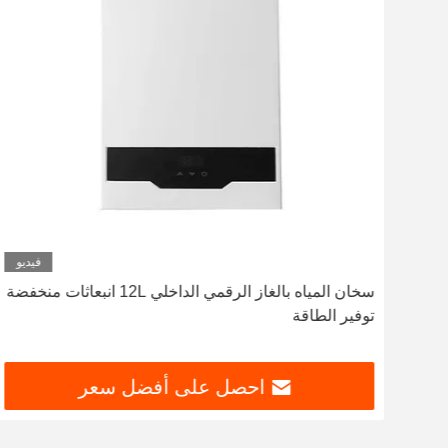
ديو
فيديو
ة
سخان المياه بالغاز الرقمي الداخلي 12L انبعاثات منخفضة
توفير الطاقة
احصل على أفضل سعر