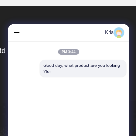
Kris
d.
3:44 PM
Good day, what product are you looking 
المنتجات
for?
سخانات المياه الغازية الداخلية
سخان مياه غازي خارجي
سخانات المياه بالغاز الرقمية
سخان المياه الغاز العادم القسري
سخان مياه الغاز