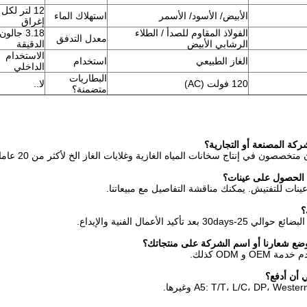
12 لتر لكل
الأبيض/ الأسود/ الأسمر
استهلاك الماء
إغراق
الفولاذ المقاوم للصدأ / الطلاء
3.18 جال
معدل التدفق
الرشابي الأبيض
الدقيقة
الاستخدام
الغاز الطبيعي
استخدام
الداخلي
البطاريات
120 فولت (AC)
لا..
متضمنة؟
A5: T/T، L/C، DP، Wes وغيرها.