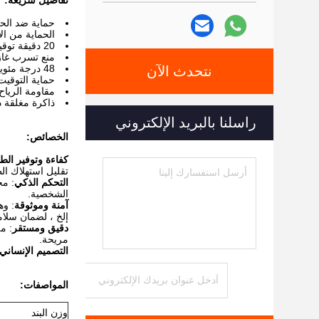
تفاصيل سريعة:
حماية ضد الح
الحماية من ال
20 دقيقة توقيت مدمج
منع تسرب غاز 
48 درجة مئوية عالية درجة حرارة مضادة للحرق
نتحدث الآن
حماية التوقيت
مقاومة الرياح
ذاكرة مغلقة ذ
راسلنا بالبريد الإلكتروني
الخصائص:
كفاءة وتوفير الط
تقليل استهلاك ال
التحكم الذكي
: مج
الشخصية.
آمنة وموثوقة
: وه
إلخ ، لضمان سلام
دقيق ومستقر
: م
مريحة.
التصميم الإنساني
المواصفات:
وزن البند