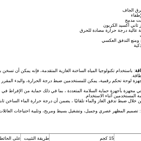
رق الجاف
إطفاء
ثاني أكسيد الكربون
 ومنع التدفق العكسي
كية
اقة
: باستخدام تكنولوجيا المياه الساخنة الغازية المتقدمة، فإنه يمكن أن تسخن
طاقة.
هزة لوحة تحكم رقمية، يمكن للمستخدمين ضبط درجة الحرارة، والبدء المقرر وغي
ي مجهزة بأجهزة حماية السلامة المتعددة ، بما في ذلك حماية من الإفراط في 
ة المستخدمين أثناء الاستخدام.
ن خلال ضبط تدفق الغاز والماء تلقائيًا ، يضمن أن درجة حرارة الماء الساخن ثا
: تصميم المظهر عصري وجميل، وتشغيل بسيط ومريح، وتلبية احتياجات العائلات ا
15 كجم
طريقة التثبيت
على الحائط