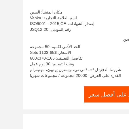
مكان المنشأ: الصين
اسم العلامة التجارية: Vanka
إصدار الشهادات: ISO9001：2015,CE
رقم الموديل: JSQ12-20
حن
الحد الأدنى لكمية: 50 مجموعة
الأسعار: $65-$110 Sets
تفاصيل التغليف: 600x370x165
وقت التسليم: 30 يوم عمل
شروط الدفع: ل / c، / تي تي، ويسترن يونيون، مونيغرام
القدرة على العرض: 20000 مجموعة / مجموعات شهريا
على أفضل سعر