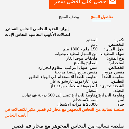
احصل على أفضل سعر
تفاصيل المنتج
وصف المنتج
إبراز:
الحديد النحاسي النحاس النسائي
,
اتصالات الأنابيب النحاسية النحاس الإناث
تكمن:
المختبر
التخصيص:
دعم
طول المدى:
150 ملم - 1800 ملم
سهلة التنظيف:
من السهل لتنظيف وصيانة
نوع المنتج:
ملحقات موقد الغاز
استخدام:
المطبخ والطبخ
الخصائص:
متين، سهل التركيب، مقاوم للحرارة
مقبض مريح:
مقبض مريح لقبضة مريحة
مقاومة الصدأ:
مقاومة للصدأ للاستخدام في الهواء الطلق
التطبيق:
فرن غاز/موقد غاز/شواية غاز
الشحنة تحتوي:
1 مجموعة ملحقات موقد غاز
التعبئة:
المعيار
مقاومة الحرارة:
مقاومة للحرارة تصل إلى 500 درجة فهرنهايت
آمن:
آمنة للاستخدام
حياة:
25000 ± مرات الاشتعال
صلصة نسائية من النحاس المجوهر مع محار فم قصير مكبر للاتصالات في
أنابيب النحاس
صلصة نسائية من النحاس المجوهر مع محار فم قصير