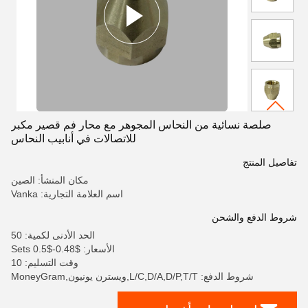
صلصة نسائية من النحاس المجوهر مع محار فم قصير مكبر
للاتصالات في أنابيب النحاس
تفاصيل المنتج
مكان المنشأ: الصين
اسم العلامة التجارية: Vanka
شروط الدفع والشحن
الحد الأدنى لكمية: 50
الأسعار: $0.48-$0.5 Sets
وقت التسليم: 10
شروط الدفع: L/C,D/A,D/P,T/T,ويسترن يونيون,MoneyGram