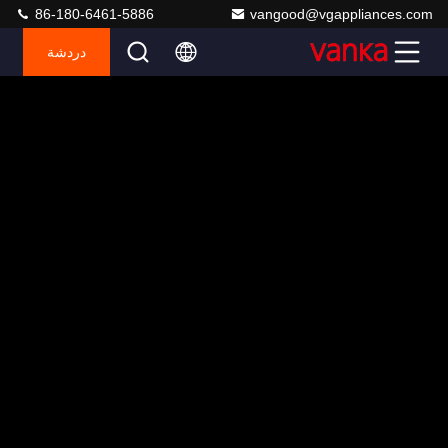
86-180-6461-5886
vangood@vgappliances.com
دردشة