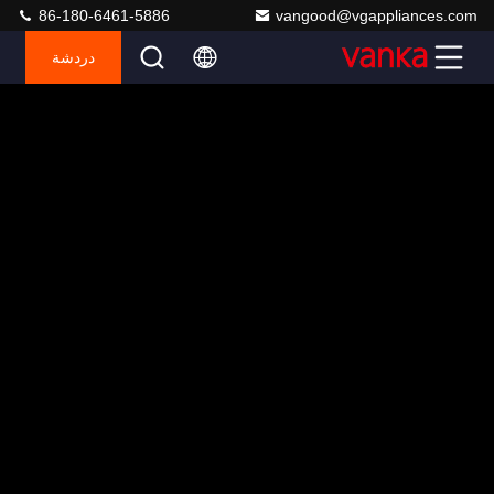
86-180-6461-5886
vangood@vgappliances.com
دردشة