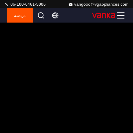
86-180-6461-5886
vangood@vgappliances.com
دردشة