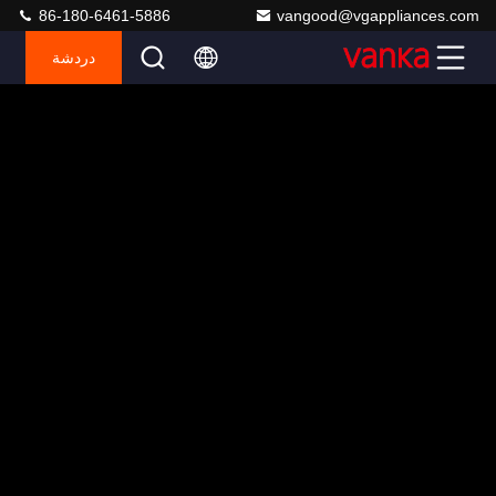
86-180-6461-5886
vangood@vgappliances.com
دردشة