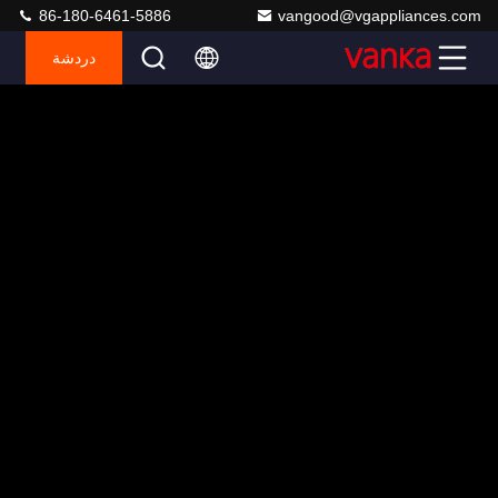
86-180-6461-5886
vangood@vgappliances.com
دردشة