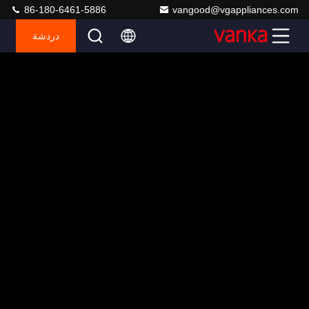
86-180-6461-5886
vangood@vgappliances.com
دردشة