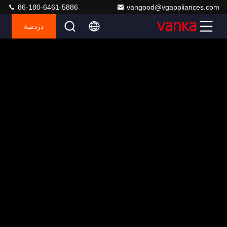
86-180-6461-5886
vangood@vgappliances.com
دردشة