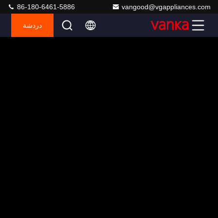
86-180-6461-5886
vangood@vgappliances.com
دردشة