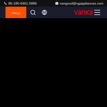
86-180-6461-5886
vangood@vgappliances.com
دردشة