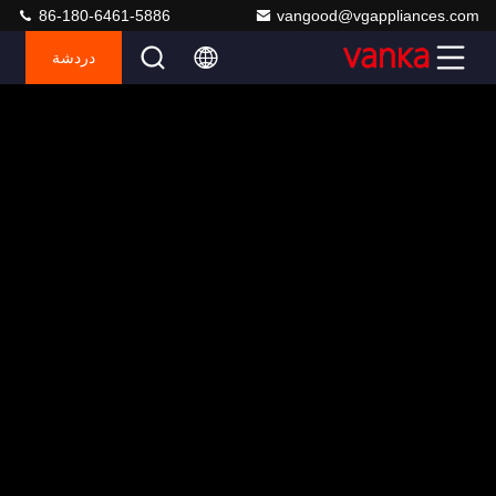
86-180-6461-5886
vangood@vgappliances.com
دردشة