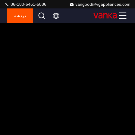
86-180-6461-5886
vangood@vgappliances.com
دردشة