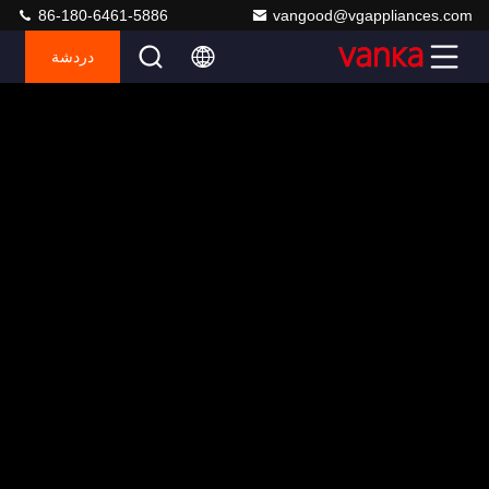
86-180-6461-5886
vangood@vgappliances.com
دردشة