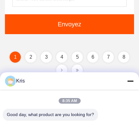
Envoyez
1
2
3
4
5
6
7
8
Kris
8:35 AM
Good day, what product are you looking for?
Zhongshan Vangood Appliances Mfg Co., Ltd.