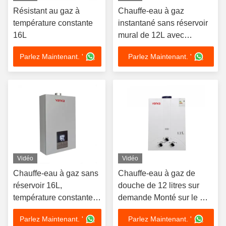
Résistant au gaz à
Chauffe-eau à gaz
température constante
instantané sans réservoir
16L
mural de 12L avec
température réglable pour
Parlez Maintenant. '
Parlez Maintenant. '
usage domestique,
hôtelier, en appartement et
commercial
Vidéo
Vidéo
Chauffe-eau à gaz sans
Chauffe-eau à gaz de
réservoir 16L,
douche de 12 litres sur
température constante,
demande Monté sur le mur
installation facile, tuyau
110V chauffe-eau sans
Parlez Maintenant. '
Parlez Maintenant. '
droit
réservoir