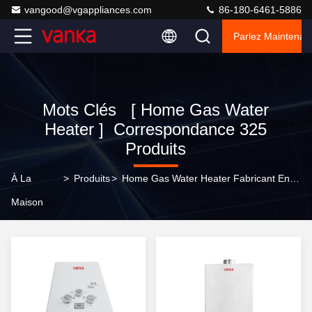
vangood@vgappliances.com
86-180-6461-5886
Parlez Maintenant
Mots Clés [ Home Gas Water
Heater ] Correspondance 325
Produits
À La
>
Produits
>
Home Gas Water Heater Fabricant En Ligne
Maison