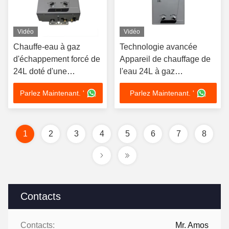
Vidéo
Vidéo
Chauffe-eau à gaz
Technologie avancée
d'échappement forcé de
Appareil de chauffage de
24L doté d'une
l'eau 24L à gaz
technologie de pointe
d'échappement
Parlez Maintenant. '
Parlez Maintenant. '
1
2
3
4
5
6
7
8
Contacts
Contacts:
Mr. Amos