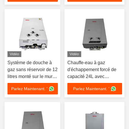
Vidéo
Vidéo
Système de douche à
Chauffe-eau à gaz
gaz sans réservoir de 12
d'échappement forcé de
litres monté sur le mur
capacité 24L avec
avec alimentation en
allumage électronique
Parlez Maintenant. '
Parlez Maintenant. '
110 V
pour une eau chaude sûre
et efficace