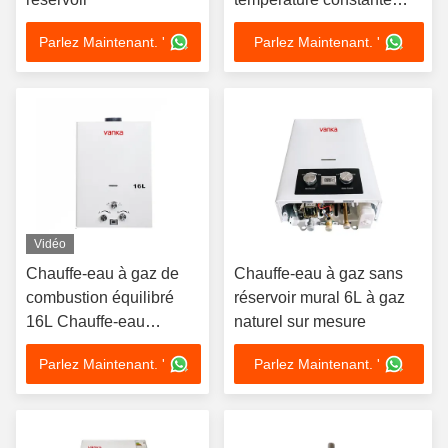
Installation facile Pas de
Parlez Maintenant. '
Parlez Maintenant. '
tuyau sans flexion
Conception pour la
maison Hôtel Appartement
et utilisation commerciale
Vidéo
Chauffe-eau à gaz de
Chauffe-eau à gaz sans
combustion équilibré
réservoir mural 6L à gaz
16L Chauffe-eau
naturel sur mesure
instantanée à gaz
Parlez Maintenant. '
Parlez Maintenant. '
naturel pour la maison