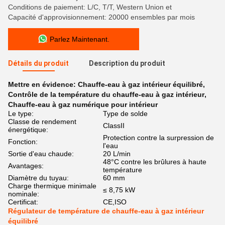
Conditions de paiement: L/C, T/T, Western Union et
Capacité d'approvisionnement: 20000 ensembles par mois
Parlez Maintenant.
Détails du produit
Description du produit
Mettre en évidence:
Chauffe-eau à gaz intérieur équilibré
,
Contrôle de la température du chauffe-eau à gaz intérieur
,
Chauffe-eau à gaz numérique pour intérieur
Le type:
Type de solde
Classe de rendement
ClassII
énergétique:
Protection contre la surpression de
Fonction:
l'eau
Sortie d'eau chaude:
20 L/min
48°C contre les brûlures à haute
Avantages:
température
Diamètre du tuyau:
60 mm
Charge thermique minimale
≤ 8,75 kW
nominale:
Certificat:
CE,ISO
Régulateur de température de chauffe-eau à gaz intérieur
équilibré