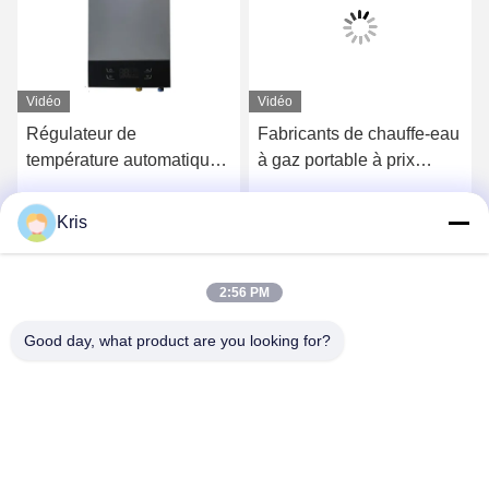
Vidéo
Vidéo
Régulateur de
Fabricants de chauffe-eau
température automatique
à gaz portable à prix
pour salle de bains
abordable avec une
technologie innovante
Kris
Parlez Maintenant.
Parlez Maintenant.
2:56 PM
Good day, what product are you looking for?
Zhongshan Vangood Appliances Mfg Co., Ltd.
vangood@vgappliances.com
86-180-6461-5886