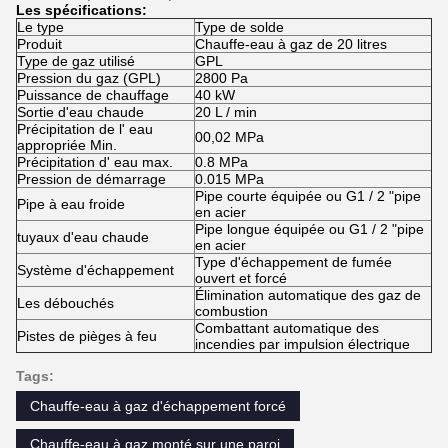
Les spécifications:
Le type
Type de solde
Produit
Chauffe-eau à gaz de 20 litres
Type de gaz utilisé
GPL
Pression du gaz (GPL)
2800 Pa
Puissance de chauffage
40 kW
Sortie d'eau chaude
20 L / min
Précipitation de l' eau
00,02 MPa
appropriée Min.
Précipitation d' eau max.
0.8 MPa
Pression de démarrage
0.015 MPa
Pipe courte équipée ou G1 / 2 "pipe
Pipe à eau froide
en acier
Pipe longue équipée ou G1 / 2 "pipe
tuyaux d'eau chaude
en acier
Type d'échappement de fumée
Système d'échappement
ouvert et forcé
Élimination automatique des gaz de
Les débouchés
combustion
Combattant automatique des
Pistes de pièges à feu
incendies par impulsion électrique
Tags:
Chauffe-eau à gaz d'échappement forcé
Chauffe-eau à gaz monté sur une paroi