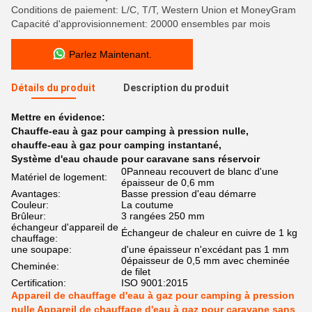
Conditions de paiement: L/C, T/T, Western Union et MoneyGram
Capacité d'approvisionnement: 20000 ensembles par mois
Parlez Maintenant.
Détails du produit
Description du produit
Mettre en évidence:
Chauffe-eau à gaz pour camping à pression nulle
,
chauffe-eau à gaz pour camping instantané
,
Système d'eau chaude pour caravane sans réservoir
0Panneau recouvert de blanc d'une
Matériel de logement:
épaisseur de 0,6 mm
Avantages:
Basse pression d'eau démarre
Couleur:
La coutume
Brûleur:
3 rangées 250 mm
échangeur d'appareil de
Échangeur de chaleur en cuivre de 1 kg
chauffage:
une soupape:
d'une épaisseur n'excédant pas 1 mm
0épaisseur de 0,5 mm avec cheminée
Cheminée:
de filet
Certification:
ISO 9001:2015
Appareil de chauffage d'eau à gaz pour camping à pression
nulle Appareil de chauffage d'eau à gaz pour caravane sans