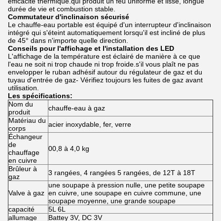
efficacité thermique.qui produit un feu uniforme et lisse, longue
durée de vie et combustion stable.
Commutateur d'inclinaison sécurisé
Le chauffe-eau portable est équipé d'un interrupteur d'inclinaison
intégré qui s'éteint automatiquement lorsqu'il est incliné de plus
de 45° dans n'importe quelle direction.
Conseils pour l'affichage et l'installation des LED
L'affichage de la température est éclairé de manière à ce que
l'eau ne soit ni trop chaude ni trop froide.s'il vous plaît ne pas
envelopper le ruban adhésif autour du régulateur de gaz et du
tuyau d'entrée de gaz- Vérifiez toujours les fuites de gaz avant
utilisation.
Les spécifications:
Nom du
chauffe-eau à gaz
produit
Matériau du
acier inoxydable, fer, verre
corps
Échangeur
de
00,8 à 4,0 kg
chauffage
en cuivre
Brûleur à
3 rangées, 4 rangées 5 rangées, de 12T à 18T
gaz
une soupape à pression nulle, une petite soupape
Valve à gaz
en cuivre, une soupape en cuivre commune, une
soupape moyenne, une grande soupape
capacité
5L 6L
allumage
Battey 3V, DC 3V