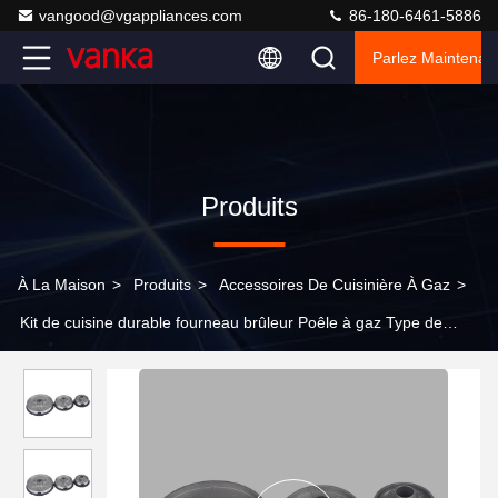
vangood@vgappliances.com
86-180-6461-5886
Parlez Maintenant
Produits
À La Maison
>
Produits
>
Accessoires De Cuisinière À Gaz
>
Kit de cuisine durable fourneau brûleur Poêle à gaz Type de
plateau de cuisson Parties Résistance à la chaleur