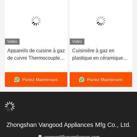
Vidéo
Vidéo
Appareils de cuisine à gaz
Cuisinière à gaz en
de cuivre Thermocouple
plastique en céramique
150 mm - 1800 mm Pour
pièces détachées
cuisiner
Cuisinière à gaz surface
Parlez Maintenant.
Parlez Maintenant.
chaude allumeur
écologique
Zhongshan Vangood Appliances Mfg Co., Ltd.
vangood@vgappliances.com