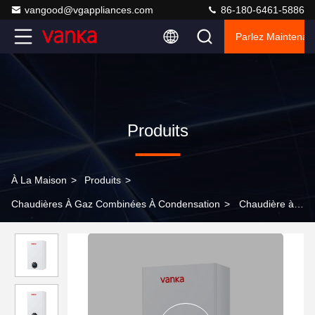
vangood@vgappliances.com
86-180-6461-5886
Parlez Maintenant
Produits
À La Maison
>
Produits
>
Chaudières À Gaz Combinées À Condensation
>
Chaudière à
gaz à condensation à basse pression 1500Pa - 3000Pa avec
chauffage intelligent