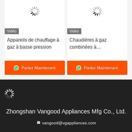
Vidéo
Vidéo
Appareils de chauffage à
Chaudières à gaz
gaz à basse pression
combinées à
condensation certifiées
CE Chaudière suspendue
Parlez Maintenant.
Parlez Maintenant.
par mur à haut rendement
Zhongshan Vangood Appliances Mfg Co., Ltd.
vangood@vgappliances.com