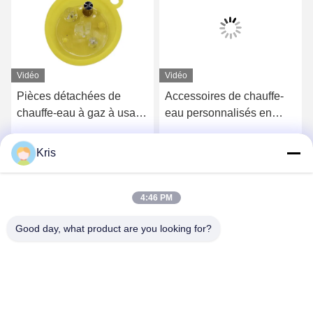
Vidéo
Vidéo
Pièces détachées de
Accessoires de chauffe-
chauffe-eau à gaz à usage
eau personnalisés en
commercial Deux oreilles
acier inoxydable
Kris
Parlez Maintenant.
Parlez Maintenant.
4:46 PM
Good day, what product are you looking for?
Zhongshan Vangood Appliances Mfg Co., Ltd.
vangood@vgappliances.com