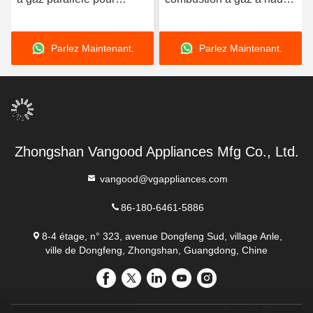
chauffage et eau chaude
efficacité de 16kw 18kw
24kw 220V Chaudières à
Parlez Maintenant.
Parlez Maintenant.
chauffage central à gaz
Zhongshan Vangood Appliances Mfg Co., Ltd.
vangood@vgappliances.com
86-180-6461-5886
8-4 étage, n° 323, avenue Dongfeng Sud, village Anle,
ville de Dongfeng, Zhongshan, Guangdong, Chine