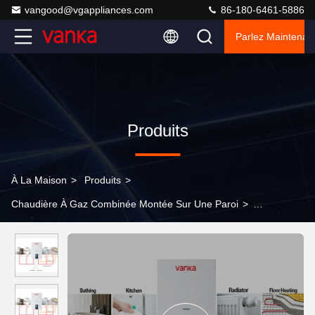
vangood@vgappliances.com
86-180-6461-5886
Parlez Maintenant
Produits
À La Maison
>
Produits
>
Chaudière À Gaz Combinée Montée Sur Une Paroi
>
Chaudières à chauffage central à gaz de 20 kW à 40 kW