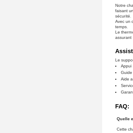
Notre cha
faisant u
sécurité.
Avec un d
temps.
Le thermo
assurant 
Assist
Le suppor
Appui 
Guide 
Aide 
Servic
Garant
FAQ:
Quelle 
Cette ch