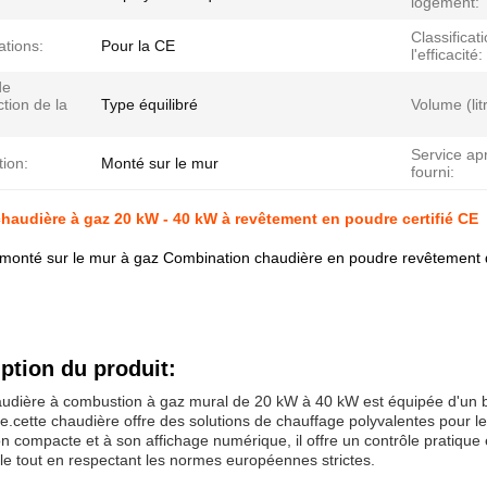
logement:
Classificat
ations:
Pour la CE
l'efficacité:
de
ction de la
Type équilibré
Volume (lit
Service ap
tion:
Monté sur le mur
fourni:
chaudière à gaz 20 kW - 40 kW à revêtement en poudre certifié CE
onté sur le mur à gaz Combination chaudière en poudre revêtement d
ption du produit:
udière à combustion à gaz mural de 20 kW à 40 kW est équipée d'un bo
.cette chaudière offre des solutions de chauffage polyvalentes pour 
n compacte et à son affichage numérique, il offre un contrôle pratique
le tout en respectant les normes européennes strictes.