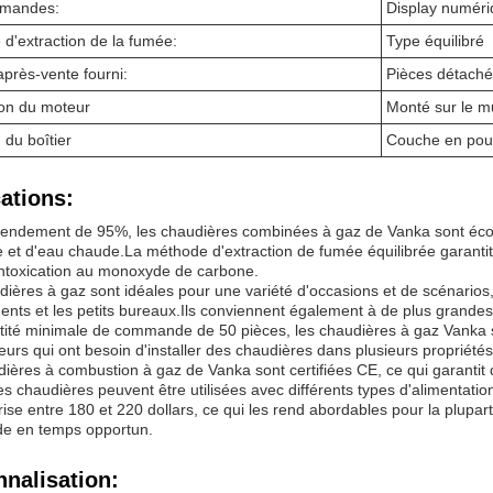
mandes:
Display numér
d'extraction de la fumée:
Type équilibré
après-vente fourni:
Pièces détaché
tion du moteur
Monté sur le m
 du boîtier
Couche en pou
ations:
rendement de 95%, les chaudières combinées à gaz de Vanka sont écon
 et d'eau chaude.La méthode d'extraction de fumée équilibrée garantit la
intoxication au monoxyde de carbone.
ières à gaz sont idéales pour une variété d'occasions et de scénarios, 
nts et les petits bureaux.Ils conviennent également à de plus grandes
ité minimale de commande de 50 pièces, les chaudières à gaz Vanka so
eurs qui ont besoin d'installer des chaudières dans plusieurs propriétés
ières à combustion à gaz de Vanka sont certifiées CE, ce qui garantit
es chaudières peuvent être utilisées avec différents types d'alimenta
ise entre 180 et 220 dollars, ce qui les rend abordables pour la plupar
 en temps opportun.
nalisation: