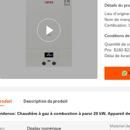
Détails du pro
Lieu d'origine
Nom de marq
Certification:
Conditions de
Quantité de 
Prix: $180-$2
Délai de livra
produit
Description du produit
évidence:
Chaudière à gaz à combustion à paroi 20 kW
,
Appareil d
Matériel d
es:
Display numérique