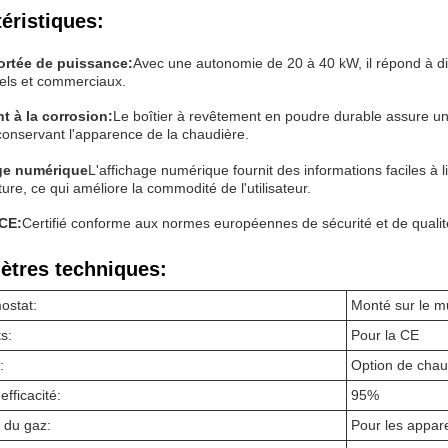
éristiques:
ortée de puissance:
Avec une autonomie de 20 à 40 kW, il répond à di
iels et commerciaux.
t à la corrosion:
Le boîtier à revêtement en poudre durable assure une
 conservant l'apparence de la chaudière.
ge numérique
L'affichage numérique fournit des informations faciles à 
ure, ce qui améliore la commodité de l'utilisateur.
 CE:
Certifié conforme aux normes européennes de sécurité et de qualité, 
ètres techniques:
ostat:
Monté sur le m
ts:
Pour la CE
:
Option de chau
efficacité:
95%
 du gaz:
Pour les appar