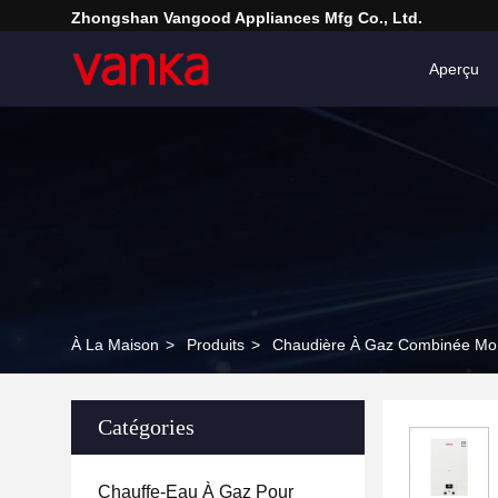
Zhongshan Vangood Appliances Mfg Co., Ltd.
Aperçu
À La Maison
>
Produits
>
Chaudière À Gaz Combinée Mon
Catégories
Chauffe-Eau À Gaz Pour