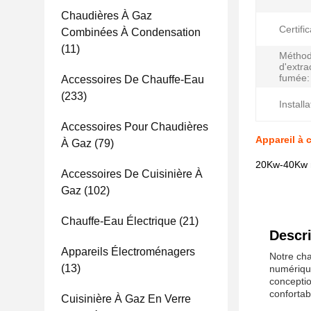
Chaudières À Gaz
Certific
Combinées À Condensation
(11)
Métho
d'extra
fumée:
Accessoires De Chauffe-Eau
(233)
Installa
Accessoires Pour Chaudières
Appareil à 
À Gaz
(79)
20Kw-40Kw m
Accessoires De Cuisinière À
Gaz
(102)
Chauffe-Eau Électrique
(21)
Descri
Appareils Électroménagers
Notre cha
(13)
numérique
conceptio
confortab
Cuisinière À Gaz En Verre