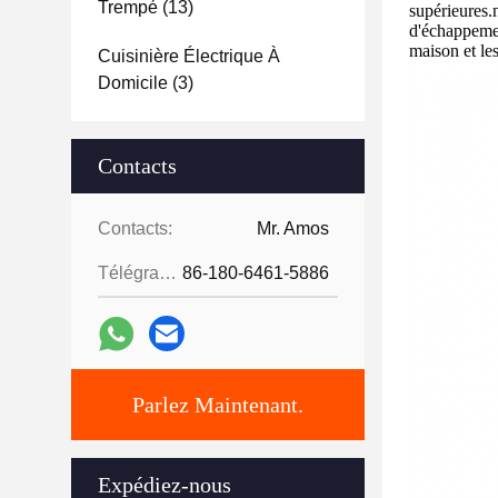
Trempé
(13)
supérieures.
d'échappemen
maison et les
Cuisinière Électrique À
Domicile
(3)
Contacts
Contacts:
Mr. Amos
Télégramme:
86-180-6461-5886
Parlez Maintenant.
Expédiez-nous