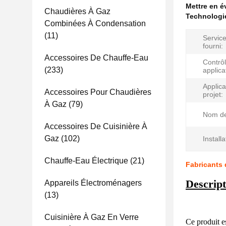
Mettre en 
Chaudières À Gaz
Technologie
Combinées À Condensation
(11)
Servic
fourni:
Accessoires De Chauffe-Eau
Contrô
(233)
applica
Applica
Accessoires Pour Chaudières
projet:
À Gaz
(79)
Nom de
Accessoires De Cuisinière À
Gaz
(102)
Installa
Chauffe-Eau Électrique
(21)
Fabricants 
Descript
Appareils Électroménagers
(13)
Cuisinière À Gaz En Verre
Ce produit e