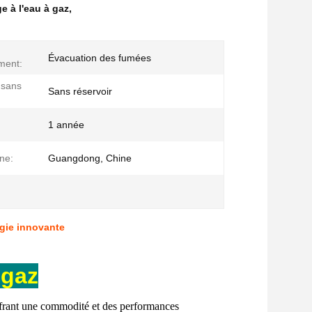
e à l'eau à gaz
,
Évacuation des fumées
ment:
 sans
Sans réservoir
1 année
ine:
Guangdong, Chine
ogie innovante
 gaz
offrant une commodité et des performances