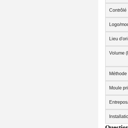
Contrôlé 
Logo/mo
Lieu d'or
Volume (l
Méthode d
Moule pr
Entreposa
Installati
Question