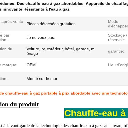
évidence:
Des chauffe-eau à gaz abordables
,
Appareils de chauffag
 innovante Résistants à l'eau à gaz
e après-vente
Mode
Pièces détachées gratuites
d'échappe
lé par
Stockage /
Je ne veux pas.
tion:
réservoir:
tion du
Voiture, rv, extérieur, hôtel, garage, m
garantie:
énage
 marque:
OEM
Lieu d'orig
tion:
Monté sur le mur
de chauffe-eau à gaz portable à prix abordable avec une technol
ion du produit
Chauffe-eau à
st à l'avant-garde de la technologie des chauffe-eau à gaz sans tuyau, 