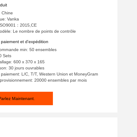
duit
: Chine
ue: Vanka
n: ISO9001：2015,CE
dèle: Le nombre de points de contrôle
 paiement et d'expédition
commande min: 50 ensembles
0 Sets
allage: 600 x 370 x 165
ison: 30 jours ouvrables
e paiement: L/C, T/T, Western Union et MoneyGram
pprovisionnement: 20000 ensembles par mois
Parlez Maintenant.