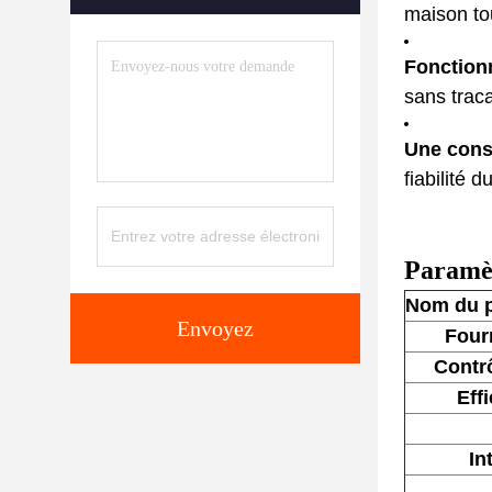
maison to
Fonction
sans trac
Une cons
fiabilité d
Paramèt
Nom du p
Envoyez
Four
Contrô
Eff
In