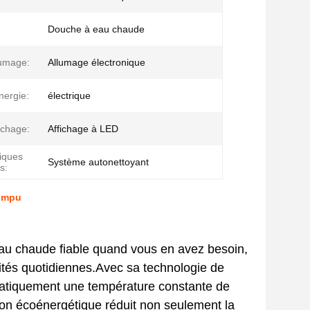
Douche à eau chaude
lumage:
Allumage électronique
nergie:
électrique
ichage:
Affichage à LED
tiques
Système autonettoyant
s:
rompu
'eau chaude fiable quand vous en avez besoin,
ités quotidiennes.Avec sa technologie de
matiquement une température constante de
ion écoénergétique réduit non seulement la