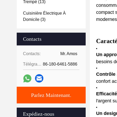
Trempé
(13)
consommat
compact s'
Cuisinière Électrique À
modernes.o
Domicile
(3)
Contacts
Caracté
Contacts:
Mr. Amos
Un appro
besoins d
Télégramme:
86-180-6461-5886
Contrôle
confort ac
Efficacit
Parlez Maintenant.
l'argent s
Un desig
Expédiez-nous