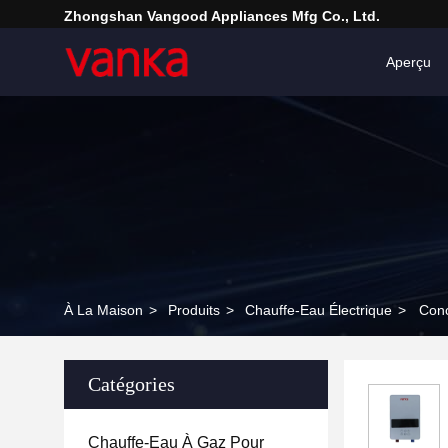
Zhongshan Vangood Appliances Mfg Co., Ltd.
Aperçu
À La Maison
>
Produits
>
Chauffe-Eau Électrique
>
Conc
Catégories
Chauffe-Eau À Gaz Pour