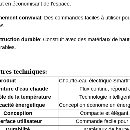
ut en économisant de l'espace.
nement convivial
: Des commandes faciles à utiliser po
as.
truction durable
: Construit avec des matériaux de hau
urables.
res techniques:
roduit
Chauffe-eau électrique Smart
niture d'eau chaude
Flux continu, répond
le de la température
Technologie intellige
icacité énergétique
Conception économe en énergi
Conception
Compacte et élégant, 
terface utilisateur
Commande facile pour u
Durabilité
Matériaux de haute q