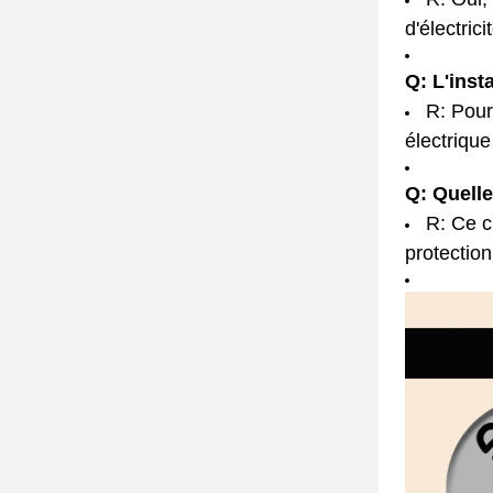
d'électric
Q: L'inst
R: Pour
électrique
Q: Quelle
R: Ce c
protection