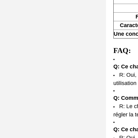
F
Caract
Une conc
FAQ:
Q: Ce cha
R: Oui,
utilisatio
Q: Comme
R: Le c
régler la 
Q: Ce cha
R: Oui,