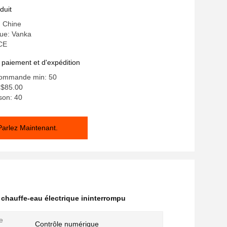
duit
: Chine
ue: Vanka
 CE
 paiement et d'expédition
commande min: 50
- $85.00
ison: 40
Parlez Maintenant.
 chauffe-eau électrique ininterrompu
e
Contrôle numérique