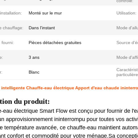
contrôle:
installation:
Monté sur le mur
Utilisation:
e chauffage:
Dans l'instant
Mode d'al
 fourni:
Pièces détachées gratuites
Source d'é
e:
3 ans
Mode d'aff
Caractéris
r:
Blanc
particulière
intelligente Chauffe-eau électrique Apport d'eau chaude ininter
tion du produit:
e-eau électrique Smart Flow est conçu pour fournir de l
un approvisionnement ininterrompu pour toutes vos activ
de température avancée, ce chauffe-eau maintient auto
frant confort et commodité pour votre ménage.Sa concept