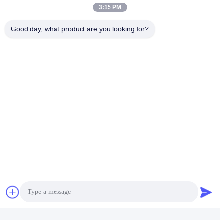
Contacts
3:15 PM
Contacts:
Mr. Amos
Good day, what product are you looking for?
Télégramme:
86-180-6461-5886
Parlez Maintenant.
Expédiez-nous