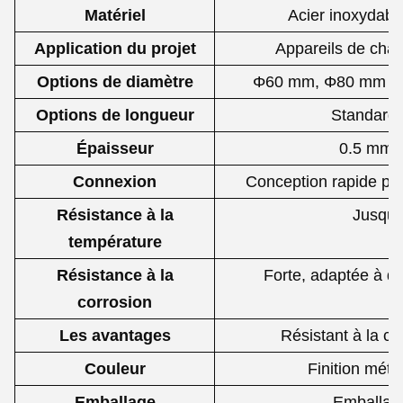
Matériel
Acier inoxydable
Application du projet
Appareils de chau
Options de diamètre
Φ60 mm, Φ80 mm (peu
Options de longueur
Standard:
Épaisseur
0.5 mm 
Connexion
Conception rapide pour
Résistance à la
Jusqu'
température
Résistance à la
Forte, adaptée à d
corrosion
Les avantages
Résistant à la co
Couleur
Finition méta
Emballage
Emballage