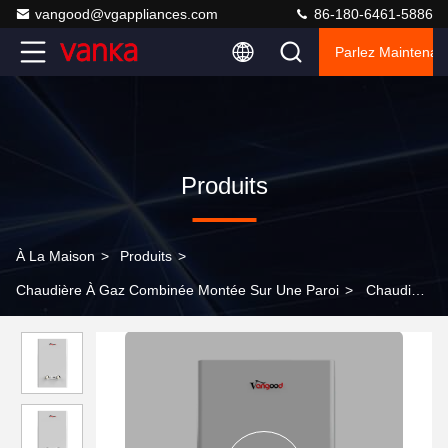
vangood@vgappliances.com
86-180-6461-5886
Parlez Maintenant
Produits
À La Maison
>
Produits
>
Chaudière À Gaz Combinée Montée Sur Une Paroi
>
Chaudière
à combustion à paroi utilisant du gaz naturel pour le chauffage
central et l'approvisionnement en eau chaude des ménages