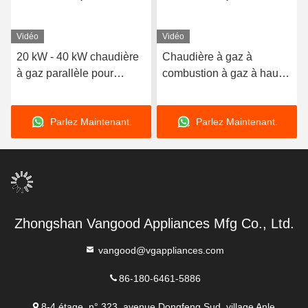
Vidéo
Vidéo
20 kW - 40 kW chaudière
Chaudière à gaz à
à gaz parallèle pour
combustion à gaz à haute
chauffage et eau chaude
efficacité de 16kw 18kw
24kw 220V Chaudières à
Parlez Maintenant.
Parlez Maintenant.
chauffage central à gaz
Zhongshan Vangood Appliances Mfg Co., Ltd.
vangood@vgappliances.com
86-180-6461-5886
8-4 étage, n° 323, avenue Dongfeng Sud, village Anle,