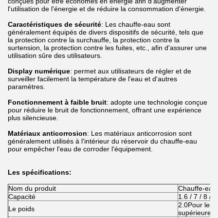
conçues pour être économes en énergie afin d'augmenter
l'utilisation de l'énergie et de réduire la consommation d'énergie.
Caractéristiques de sécurité
: Les chauffe-eau sont
généralement équipés de divers dispositifs de sécurité, tels que
la protection contre la surchauffe, la protection contre la
surtension, la protection contre les fuites, etc., afin d'assurer une
utilisation sûre des utilisateurs.
Display numérique
: permet aux utilisateurs de régler et de
surveiller facilement la température de l'eau et d'autres
paramètres.
Fonctionnement à faible bruit
: adopte une technologie conçue
pour réduire le bruit de fonctionnement, offrant une expérience
plus silencieuse.
Matériaux anticorrosion
: Les matériaux anticorrosion sont
généralement utilisés à l'intérieur du réservoir du chauffe-eau
pour empêcher l'eau de corroder l'équipement.
Les spécifications:
Nom du produit
Chauffe-eau
Capacité
1.6 / 7 / 8 / 9
2.0Pour les 
Le poids
supérieure à 