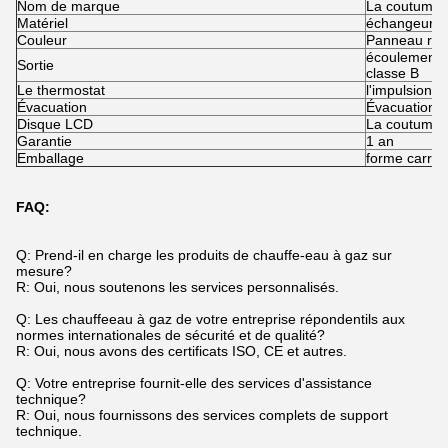
Nom de marque
La coutume
Matériel
échangeur de
Couleur
Panneau reco
écoulement e
Sortie
classe B
Le thermostat
l'impulsion 
Évacuation
Évacuation f
Disque LCD
La coutume
Garantie
1 an
Emballage
forme carré
FAQ:
Q: Prend-il en charge les produits de chauffe-eau à gaz sur
mesure?
R: Oui, nous soutenons les services personnalisés.
Q: Les chauffe­eau à gaz de votre entreprise répondent­ils aux
normes internationales de sécurité et de qualité?
R: Oui, nous avons des certificats ISO, CE et autres.
Q: Votre entreprise fournit-elle des services d'assistance
technique?
R: Oui, nous fournissons des services complets de support
technique.