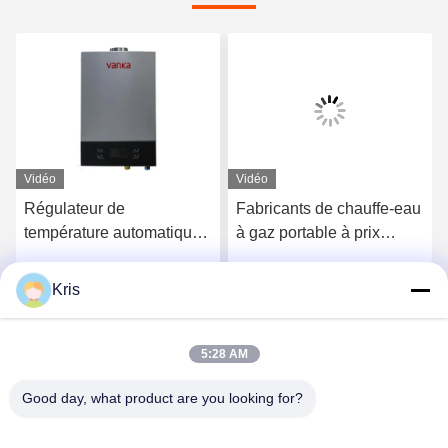
Vidéo
Vidéo
Régulateur de
Fabricants de chauffe-eau
température automatique
à gaz portable à prix
pour salle de bains
abordable avec une
technologie innovante
Kris
Parlez Maintenant.
Parlez Maintenant.
5:28 AM
Good day, what product are you looking for?