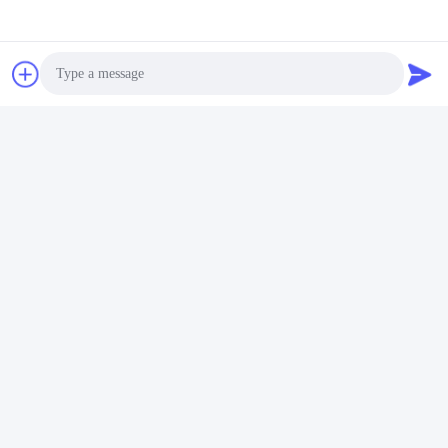
Vidéo
Vidéo
Régulateur de
Fabricants de chauffe-eau
température automatique
à gaz portable à prix
pour salle de bains
abordable avec une
technologie innovante
Parlez Maintenant.
Parlez Maintenant.
Photo
Video Call
Audio Call
Zhongshan Vangood Appliances Mfg Co., Ltd.
vangood@vgappliances.com
86-180-6461-5886