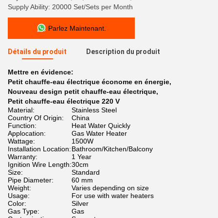
Supply Ability: 20000 Set/Sets per Month
Parlez Maintenant.
Détails du produit
Description du produit
Mettre en évidence:
Petit chauffe-eau électrique économe en énergie
,
Nouveau design petit chauffe-eau électrique
,
Petit chauffe-eau électrique 220 V
Material:
Stainless Steel
Country Of Origin:
China
Function:
Heat Water Quickly
Applocation:
Gas Water Heater
Wattage:
1500W
Installation Location:
Bathroom/Kitchen/Balcony
Warranty:
1 Year
Ignition Wire Length:
30cm
Size:
Standard
Pipe Diameter:
60 mm
Weight:
Varies depending on size
Usage:
For use with water heaters
Color:
Silver
Gas Type:
Gas