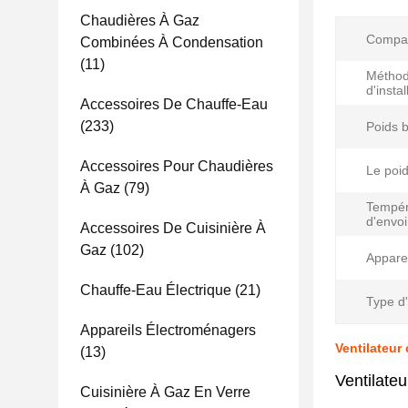
Chaudières À Gaz
Compati
Combinées À Condensation
(11)
Métho
d'instal
Accessoires De Chauffe-Eau
(233)
Poids b
Accessoires Pour Chaudières
Le poid
À Gaz
(79)
Tempér
d'envoi
Accessoires De Cuisinière À
Gaz
(102)
Apparei
Chauffe-Eau Électrique
(21)
Type d'
Appareils Électroménagers
Ventilateur
(13)
Ventilateu
Cuisinière À Gaz En Verre