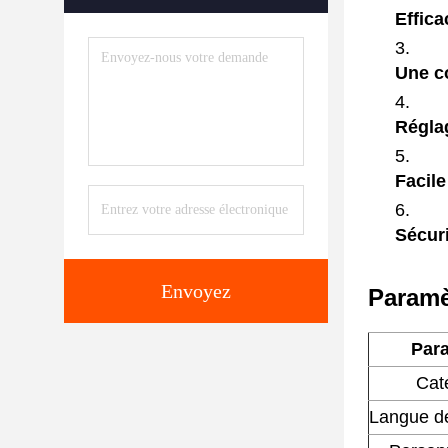
Effica
Une c
Régla
Facile
Sécuri
Envoyez
Paramè
Par
Cat
Langue de