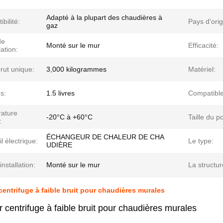
Adapté à la plupart des chaudières à
bilité:
Pays d'orig
gaz
de
Monté sur le mur
Efficacité:
lation:
rut unique:
3,000 kilogrammes
Matériel:
s:
1.5 livres
Compatible
ature
-20°C à +60°C
Taille du po
:
ÉCHANGEUR DE CHALEUR DE CHA
l électrique:
Le type:
UDIÈRE
installation:
Monté sur le mur
La structur
 centrifuge à faible bruit pour chaudières murales
r centrifuge à faible bruit pour chaudières murales