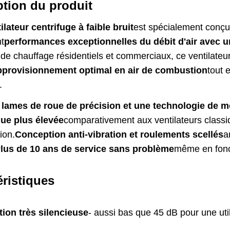
ption du produit
ilateur centrifuge à faible bruit
est spécialement conçu
t
performances exceptionnelles du débit d'air avec un
de chauffage résidentiels et commerciaux, ce ventilateu
approvisionnement optimal en air de combustion
tout 
.
 lames de roue de précision et une technologie de 
ue plus élevée
comparativement aux ventilateurs classi
ion.
Conception anti-vibration et roulements scellés
a
lus de 10 ans de service sans problème
même en fonc
éristiques
ion très silencieuse
- aussi bas que 45 dB pour une uti