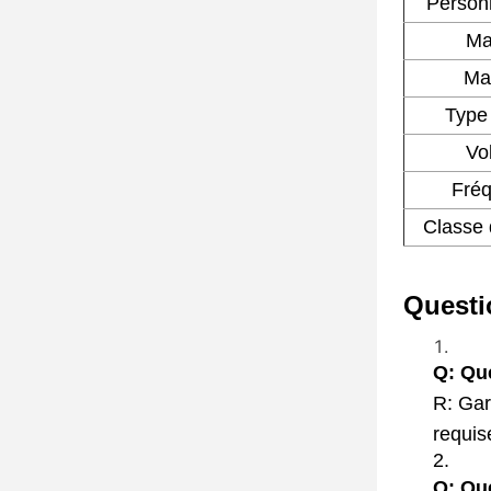
Personn
Ma
Mat
Type
Vo
Fré
Classe d
Questi
Q: Que
R: Gar
requis
Q: Que