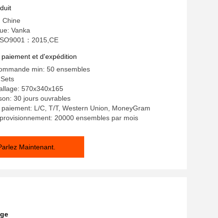
duit
: Chine
ue: Vanka
n: ISO9001：2015,CE
 paiement et d'expédition
commande min: 50 ensembles
 Sets
ballage: 570x340x165
ison: 30 jours ouvrables
e paiement: L/C, T/T, Western Union, MoneyGram
pprovisionnement: 20000 ensembles par mois
Parlez Maintenant.
uge