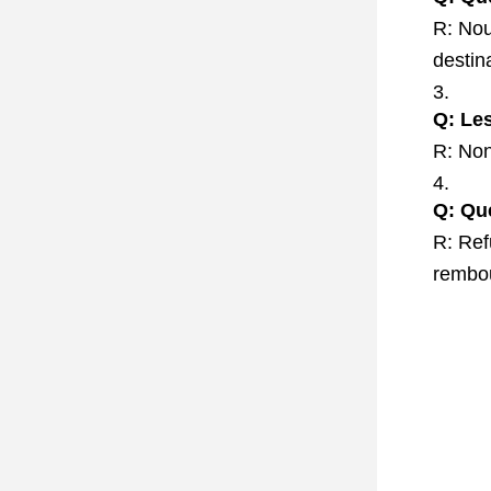
R: Nou
destin
Q: Les
R: Non
Q: Que
R: Ref
rembo