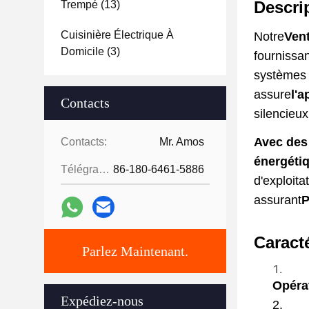
Descri
Trempé
(13)
Cuisinière Électrique À
Notre
Vent
Domicile
(3)
fournissan
systèmes 
assure
l'
Contacts
silencieux
Avec des
Contacts:
Mr. Amos
énergétiq
Télégramme:
86-180-6461-5886
d'exploitat
assurant
P
Caract
Parlez Maintenant.
Opérat
Expédiez-nous