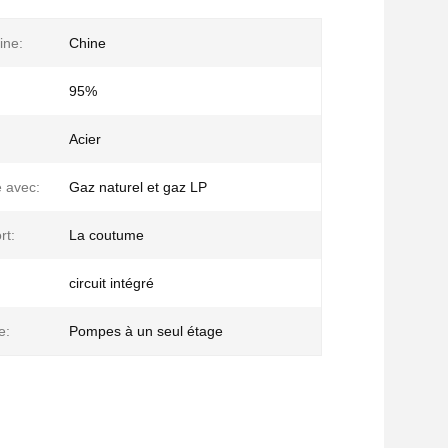
ine:
Chine
95%
Acier
 avec:
Gaz naturel et gaz LP
rt:
La coutume
circuit intégré
e:
Pompes à un seul étage