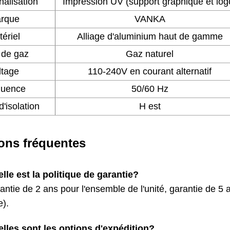
alisation
Impression UV (support graphique et log
rque
VANKA
ériel
Alliage d'aluminium haut de gamme
 de gaz
Gaz naturel
ltage
110-240V en courant alternatif
quence
50/60 Hz
'isolation
H est
ons fréquentes
lle est la politique de garantie?
antie de 2 ans pour l'ensemble de l'unité, garantie de 5
e).
lles sont les options d'expédition?