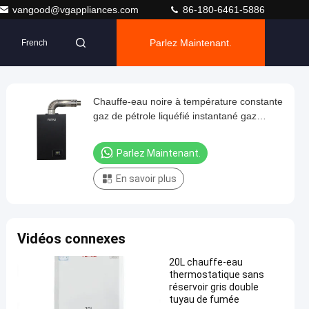
vangood@vgappliances.com
86-180-6461-5886
Parlez Maintenant.
French
Chauffe-eau noire à température constante
gaz de pétrole liquéfié instantané gaz
naturel salle de bains chauffe-eau à gaz
ménager
Parlez Maintenant.
En savoir plus
Vidéos connexes
20L chauffe-eau
thermostatique sans
réservoir gris double
tuyau de fumée