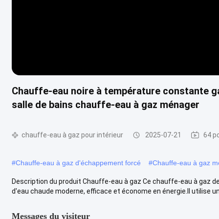
Chauffe-eau noire à température constante gaz
salle de bains chauffe-eau à gaz ménager
chauffe-eau à gaz pour intérieur
2025-07-21
64 p
#
Chauffe-eau à gaz d'échappement forcé
#
Chauffe-eau à gaz mo
Description du produit Chauffe-eau à gaz Ce chauffe-eau à gaz d
d'eau chaude moderne, efficace et économe en énergie.Il utilise une
Messages du visiteur