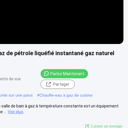
 de pétrole liquéfié instantané gaz naturel
Parlez Maintenant.
oints de vue
Partager
nté sur une paroi
#
Chauffe-eau à gaz de cuisine
e salle de bain à gaz à température constante est un équipement
 ...
Voir plus
Laissez un message.