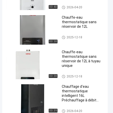
chauffe-eau à gaz de combust
00:40
2026-04-20
ion
Chauffe-eau
thermostatique sans
réservoir de 12L
chauffe-eau à gaz pour intérie
2025-12-18
ur
00:38
Chauffe-eau
thermostatique sans
réservoir de 12L à tuyau
unique
chauffe-eau à gaz pour intérie
00:38
2025-12-18
ur
Chauffage d'eau
thermostatique
intelligent 16L
Préchauffage à débit
variable Circulation à
basse pression
chauffe-eau à gaz pour intérie
00:39
2026-04-20