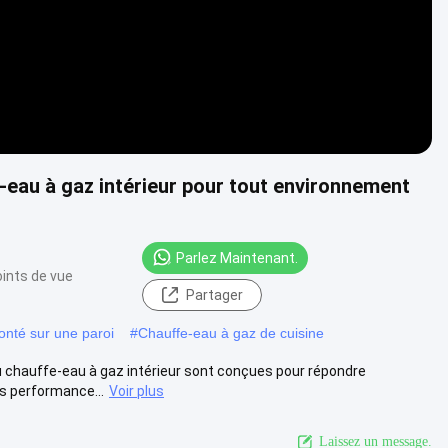
-eau à gaz intérieur pour tout environnement
Parlez Maintenant.
oints de vue
Partager
nté sur une paroi
#
Chauffe-eau à gaz de cuisine
u chauffe-eau à gaz intérieur sont conçues pour répondre
es performance...
Voir plus
Laissez un message.