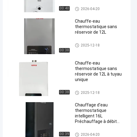
chauffe-eau à gaz de combust
00:40
2026-04-20
ion
Chauffe-eau
thermostatique sans
réservoir de 12L
chauffe-eau à gaz pour intérie
2025-12-18
ur
00:38
Chauffe-eau
thermostatique sans
réservoir de 12L à tuyau
unique
chauffe-eau à gaz pour intérie
00:38
2025-12-18
ur
Chauffage d'eau
thermostatique
intelligent 16L
Préchauffage à débit
variable Circulation à
basse pression
chauffe-eau à gaz pour intérie
00:39
2026-04-20