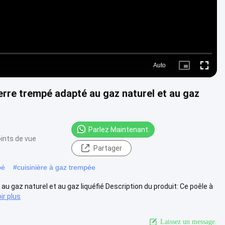
Auto
Picture-
Fullscre
in-
Picture
erre trempé adapté au gaz naturel et au gaz
Parlez Maintenant.
ints de vue
Partager
pé
#
cuisinière à gaz trempée
gaz naturel et au gaz liquéfié Description du produit: Ce poêle à
ir plus
Laissez un message.