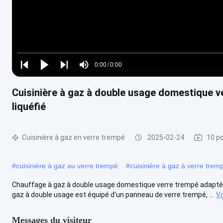
Loaded
:
0%
0:00
/
0:00
Play
Play
Play
Mute
Current
Duration
next
next
Cuisinière à gaz à double usage domestique v
Time
liquéfié
Cuisinière à gaz en verre trempé
2025-02-24
10 po
#
cuisinière à gaz au verre trempé
#
cuisinière à gaz à verre trem
Chauffage à gaz à double usage domestique verre trempé adapté au 
gaz à double usage est équipé d'un panneau de verre trempé, ...
Vo
Messages du visiteur