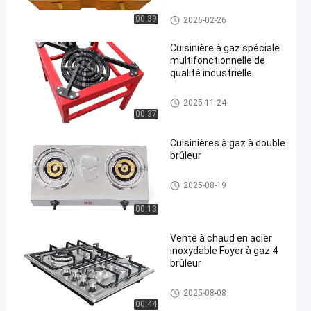
Cuisinière à gaz en verre trem
00:39
2026-02-26
pé
Cuisinière à gaz spéciale
multifonctionnelle de
qualité industrielle
en
Cuisinière à gaz en verre trem
2025-11-24
pé
00:37
Cuisinières à gaz à double
brûleur
Cuisinière à gaz en verre trem
2025-08-19
pé
00:13
Vente à chaud en acier
inoxydable Foyer à gaz 4
brûleur
Cuisinière à gaz en verre trem
2025-08-08
pé
00:44