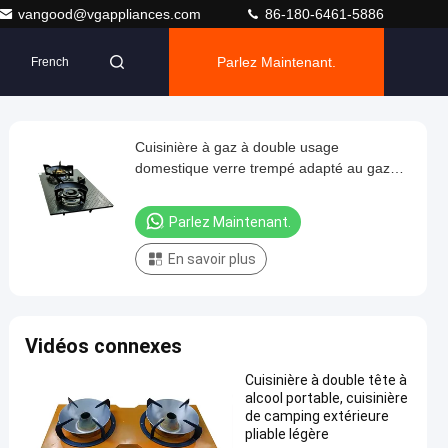
vangood@vgappliances.com
86-180-6461-5886
Parlez Maintenant.
French
Cuisinière à gaz à double usage
domestique verre trempé adapté au gaz
naturel et au gaz liquéfié
Parlez Maintenant.
En savoir plus
Vidéos connexes
Cuisinière à double tête à
alcool portable, cuisinière
de camping extérieure
pliable légère