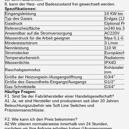
8, kann der Heiz- und Badeszustand frei gewechselt werden.
Spezifikationen:
Eingangsleistung
16 KW bis 4
Typ des Gases
Erdgas (12 T)
Gasdruck
Optional PA
Referenzheizfläche
m240 bis 30
Anwendbar auf die Stromversorgung
AC220V
Wasserdruck für die Arbeit geeignet
Mpa 0,1-0.3
Mindeststartstrom
3 L/min
Nennleistung
110 W
Stromstecker
Europäische
Temperaturbereich
Radiatormod
Wasserdichte
IPX4D
Kohäxialer 
Rauchabgasmodus
mm
Größe der Heizungsein-/Ausgangsöffnung
G3/4"
Größe des Gesundheits-Eingangs/Ausgangs
G1/2"
Gas-Schnittstelle
G3/4"
Häufige Fragen:
F1. Sind Sie der Fabrikhersteller einer Handelsgesellschaft?
A1: Ja, wir sind Hersteller und produzieren seit über 20 Jahren
Beleuchtungszubehör wie Soft Line Switches und
Präzisionsanschlüsse.
F2: Wie kann ich den Preis bekommen?
A2:Wir zitieren normalerweise innerhalb von 24 Stunden,
nachdem wir Ihre Anfrage erhalten haben ((Ausgenommen