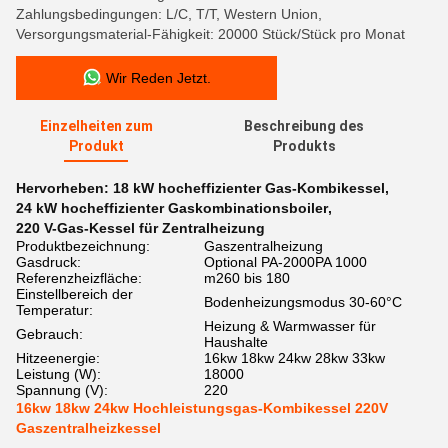
Zahlungsbedingungen: L/C, T/T, Western Union,
Versorgungsmaterial-Fähigkeit: 20000 Stück/Stück pro Monat
Wir Reden Jetzt.
Einzelheiten zum
Beschreibung des
Produkt
Produkts
Hervorheben:
18 kW hocheffizienter Gas-Kombikessel
,
24 kW hocheffizienter Gaskombinationsboiler
,
220 V-Gas-Kessel für Zentralheizung
Produktbezeichnung:
Gaszentralheizung
Gasdruck:
Optional PA-2000PA 1000
Referenzheizfläche:
m260 bis 180
Einstellbereich der
Bodenheizungsmodus 30-60°C
Temperatur:
Heizung & Warmwasser für
Gebrauch:
Haushalte
Hitzeenergie:
16kw 18kw 24kw 28kw 33kw
Leistung (W):
18000
Spannung (V):
220
16kw 18kw 24kw Hochleistungsgas-Kombikessel 220V
Gaszentralheizkessel