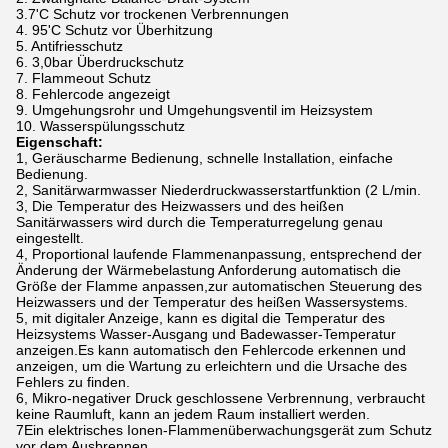
3.7'C Schutz vor trockenen Verbrennungen
4. 95'C Schutz vor Überhitzung
5. Antifriesschutz
6. 3,0bar Überdruckschutz
7. Flammeout Schutz
8. Fehlercode angezeigt
9. Umgehungsrohr und Umgehungsventil im Heizsystem
10. Wasserspülungsschutz
Eigenschaft:
1, Geräuscharme Bedienung, schnelle Installation, einfache
Bedienung.
2, Sanitärwarmwasser Niederdruckwasserstartfunktion (2 L/min.
3, Die Temperatur des Heizwassers und des heißen
Sanitärwassers wird durch die Temperaturregelung genau
eingestellt.
4, Proportional laufende Flammenanpassung, entsprechend der
Änderung der Wärmebelastung Anforderung automatisch die
Größe der Flamme anpassen,zur automatischen Steuerung des
Heizwassers und der Temperatur des heißen Wassersystems.
5, mit digitaler Anzeige, kann es digital die Temperatur des
Heizsystems Wasser-Ausgang und Badewasser-Temperatur
anzeigen.Es kann automatisch den Fehlercode erkennen und
anzeigen, um die Wartung zu erleichtern und die Ursache des
Fehlers zu finden.
6, Mikro-negativer Druck geschlossene Verbrennung, verbraucht
keine Raumluft, kann an jedem Raum installiert werden.
7Ein elektrisches Ionen-Flammenüberwachungsgerät zum Schutz
vor dem Ausbrennen.