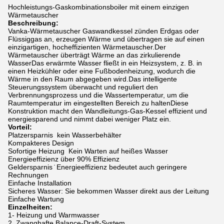
Hochleistungs-Gaskombinationsboiler mit einem einzigen
Wärmetauscher
Beschreibung:
Vanka-Wärmetauscher Gaswandkessel zünden Erdgas oder
Flüssiggas an, erzeugen Wärme und übertragen sie auf einen
einzigartigen, hocheffizienten Wärmetauscher.Der
Wärmetauscher überträgt Wärme an das zirkulierende
WasserDas erwärmte Wasser fließt in ein Heizsystem, z. B. in
einen Heizkühler oder eine Fußbodenheizung, wodurch die
Wärme in den Raum abgegeben wird.Das intelligente
Steuerungssystem überwacht und reguliert den
Verbrennungsprozess und die Wassertemperatur, um die
Raumtemperatur im eingestellten Bereich zu haltenDiese
Konstruktion macht den Wandleitungs-Gas-Kessel effizient und
energiesparend und nimmt dabei weniger Platz ein.
Vorteil:
Platzersparnis ️ kein Wasserbehälter
Kompakteres Design
Sofortige Heizung ️ Kein Warten auf heißes Wasser
Energieeffizienz über 90% Effizienz
Geldersparnis ̇ Energieeffizienz bedeutet auch geringere
Rechnungen
Einfache Installation
Sicheres Wasser: Sie bekommen Wasser direkt aus der Leitung
Einfache Wartung
Einzelheiten:
1- Heizung und Warmwasser
2. Zwanghafte Balance-Draft-System