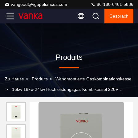
vangood@vgappliances.com
86-180-6461-5886
Gespräch
Produits
Zu Hause
>
Produits
>
Wandmontierte Gaskombinationskessel
>
16kw 18kw 24kw Hochleistungsgas-Kombikessel 220V
Gaszentralheizkessel