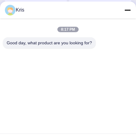
Heizung und Warmwasser
3000Pa mit digitaler
Kris
Wir Reden Jetzt.
Wir Reden Jetzt.
Anzeige
8:17 PM
Good day, what product are you looking for?
Zhongshan Vangood Appliances Mfg Co., Ltd.
vangood@vgappliances.com
86-180-6461-5886
8-4 Stock, Nr. 323, Dongfeng Avenue South, Anle Village,
Dongfeng Stadt, Zhongshan, Guangdong, China
China Gute Qualität Gaswasserbereiter für Innenräume