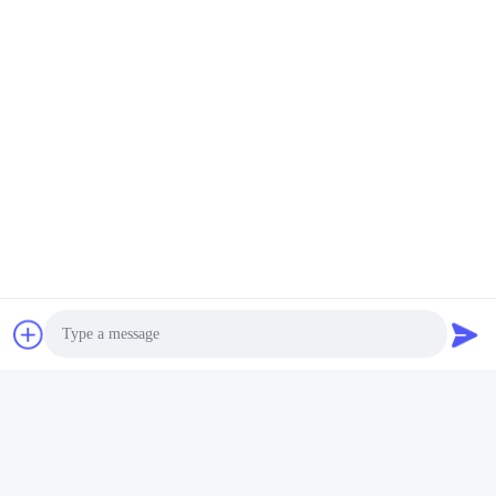
Video
Video
Moderne Rauchgas-
Instant Tankless Gas-
Wasserbereiter 20KW
Wasserbereiter
LPG-Gas-Wasserbereiter
Temperatur einstellen 12L
CE-zertifiziert
Wand Gas-Wasserbereiter
Wir Reden Jetzt.
Wir Reden Jetzt.
Zhongshan Vangood Appliances Mfg Co., Ltd.
vangood@vgappliances.com
86-180-6461-5886
Photo