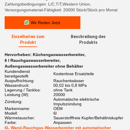
Zahlungsbedingungen: L/C,T/T,Western Union,
Versorgungsmaterial-Fähigkeit: 20000 Stück/Stück pro Monat
Wir Reden Jetzt.
Einzelheiten zum
Beschreibung des
Produkt
Produkts
Hervorheben:
Küchengaswasserbereiter
,
6 l Rauchgaswasserbereiter
,
Außengaswasserbereiter ohne Behälter
Kundendienst
Kostenlose Ersatzteile
bereitgestellt:
Auspuffrichtung:
Rauchentwässer
Wasserdruck:
00,02 bis 0,8 MPa
Lagerung / Tanklos:
ohne Tank
Leistung (W):
20000
Automatische elektrische
Zündung:
Impulszündung
Markenname:
OEM
Modell:
6l
Wärmetauscher:
Sauerstofffreie Kupfer/Behältniskupfer
Farbe:
Anpassen
6L Wand-Rauchgas-Wasserbereiter mit automatischer