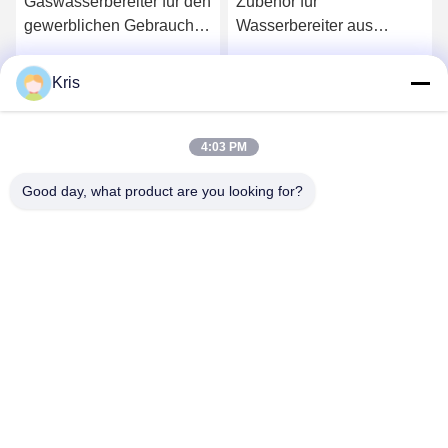
Gaswasserbereiter für den
Zubehör für
gewerblichen Gebrauch
Wasserbereiter aus
Ersatzteile zwei Ohren
Edelstahl
Gummiventil
Kris
Wir Reden Jetzt.
Wir Reden Jetzt.
Membranzwerfer
4:03 PM
Good day, what product are you looking for?
Zhongshan Vangood Appliances Mfg Co., Ltd.
vangood@vgappliances.com
86-180-6461-5886
8-4 Stock, Nr. 323, Dongfeng Avenue South, Anle Village,
Dongfeng Stadt, Zhongshan, Guangdong, China