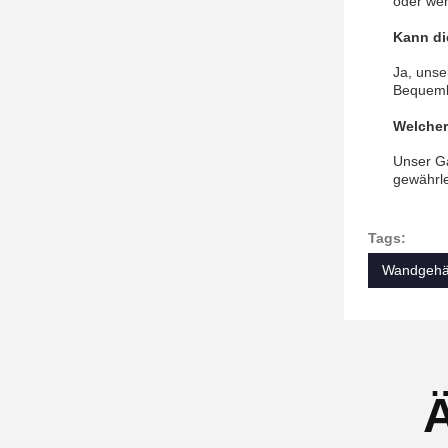
oder wen
Kann di
Ja, unse
Bequemlic
Welcher
Unser Ga
gewährle
Tags:
Wandgehän
Ä