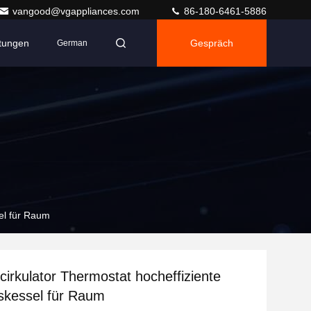
vangood@vgappliances.com
86-180-6461-5886
ltungen
Gespräch
German
el für Raum
cirkulator Thermostat hocheffiziente
kessel für Raum