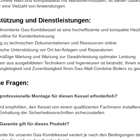
hnete Wahl.und Kompatibilität mit Wandthermostaten, ist dieser Gaskom
r eine Vielzahl von Anwendungen.
stützung und Dienstleistungen:
montierte Gas-Kombikessel ist eine hocheffiziente und kompakte Hei
otline für Kundenbetreuung
g zu technischen Dokumentationen und Ressourcen online
sche Unterstützung vor Ort bei Anlagen und Reparaturen
mäßige Wartung und Wartung zur Gewährleistung optimaler Leistung
m aus ausgebildeten Technikern und Ingenieuren ist bestrebt, Ihnen ei
nglebigkeit und Zuverlässigkeit Ihres Gas-Wall-Combine-Boilers zu ge
ge Fragen:
 professionelle Montage für diesen Kessel erforderlich?
ird empfohlen, den Kessel von einem qualifizierten Fachmann installi
Einhaltung der Sicherheitsvorschriften sicherzustellen.
Garantie gilt für dieses Produkt?
ntie für unseren Gas-Kombikessel variiert je nach den Bedingungen de