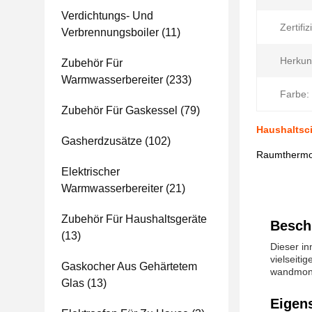
Verdichtungs- Und
Zertifi
Verbrennungsboiler
(11)
Herkunf
Zubehör Für
Warmwasserbereiter
(233)
Farbe:
Zubehör Für Gaskessel
(79)
Haushaltsci
Gasherdzusätze
(102)
Raumthermos
Elektrischer
Warmwasserbereiter
(21)
Zubehör Für Haushaltsgeräte
Besch
(13)
Dieser in
vielseiti
Gaskocher Aus Gehärtetem
wandmont
Glas
(13)
Eigen