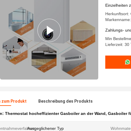
Einzelheiten 
Herkunftsort:
Markenname:
Zahlungs- un
Min Bestellme
Lieferzeit: 30
n zum Produkt
Beschreibung des Produkts
en:
Thermostat hocheffizienter Gasboiler an der Wand
,
Gasboiler f
ntnahmeverfahren:
Ausgeglichener Typ
Wohnmater