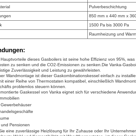
erial
Pulverbeschichtung
ungen
850 mm x 440 mm x 36
k
1500 Pa bis 3000 Pa
Raumheizung und Warm
dungen:
 Hauptvorteile dieses Gasboilers ist seine hohe Effizienz von 95%, was
sten zu senken und die CO2-Emissionen zu senken.Die Vanka-Gasboiler
istige Zuverlässigkeit und Leistung zu gewährleisten.
er Wandmontage ist dieser Gaskombinationskessel einfach zu installi
mit einer Reihe von Thermostaten kompatibel, einschließlich Wandmon
chäfts problemlos steuern können.
montierte Gaskessel von Vanka eignet sich für verschiedene Anwendu
mmobilien
e Gewerbehäuser
handelsgeschäfte
äume
s und Pensionen
Sie eine zuverlässige Heizlösung für Ihr Zuhause oder Ihr Unternehmen