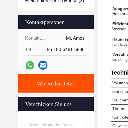
Elektroofen Für Zu Hause
(3)
Ausgew
Haltbark
Kontaktpersonen
Effizien
Wasser, 
Kontaktpersonen:
Mr. Amos
Raum sp
für Häus
Tel.:
86-180-6461-5886
Versati
vielseit
Techn
Wir Reden Jetzt.
Volumen 
Einricht
Rauchen
Verschicken Sie uns
Thermos
Kontroll
Gewicht