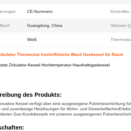
zierungen:
CE-Nummern
Kontrollen:
tsort:
Guangdong, China
Volumen (Li
Weiß
Thermostat
rkulator Thermostat hocheffiziente Wand Gaskessel für Raum
tat Zirkulator-Kessel Hochtemperatur-Haushaltsgaskessel
reibung des Produkts:
novative Kessel verfügt über eine ausgewogene Pulverbeschichtung für 
ge und zuverlässige Heizlösungen für Wohn- und GewerbeflächenErlebe
ierten Gas-Kombikessels mit unserem ausgewogenen Pulverbeschich
schaften: