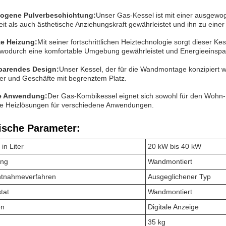
ogene Pulverbeschichtung:
Unser Gas-Kessel ist mit einer ausgewo
eit als auch ästhetische Anziehungskraft gewährleistet und ihn zu ein
te Heizung:
Mit seiner fortschrittlichen Heiztechnologie sorgt dieser K
wodurch eine komfortable Umgebung gewährleistet und Energieeinspar
arendes Design:
Unser Kessel, der für die Wandmontage konzipiert wu
er und Geschäfte mit begrenztem Platz.
le Anwendung:
Der Gas-Kombikessel eignet sich sowohl für den Wohn-
ige Heizlösungen für verschiedene Anwendungen.
ische Parameter:
in Liter
20 kW bis 40 kW
ung
Wandmontiert
tnahmeverfahren
Ausgeglichener Typ
tat
Wandmontiert
en
Digitale Anzeige
35 kg