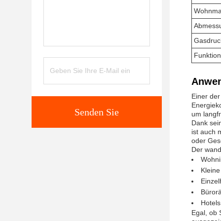
Wohnmat
Abmess
Gasdruc
Funktion
Anwen
Einer der
Energieko
Senden Sie
um langfr
Dank sein
ist auch 
oder Ges
Der wand
Wohni
Klein
Einzel
Büror
Hotel
Egal, ob 