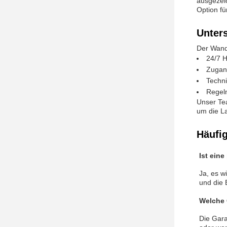
ausgezeic
Option fü
Unter
Der Wand
24/7 H
Zugan
Techni
Regel
Unser Tea
um die La
Häufi
Ist eine
Ja, es w
und die 
Welche 
Die Gara