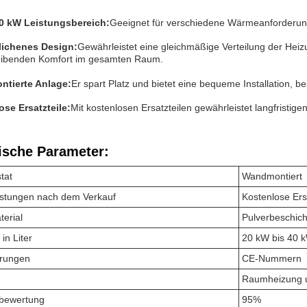
40 kW Leistungsbereich:
Geeignet für verschiedene Wärmeanforderun
ichenes Design:
Gewährleistet eine gleichmäßige Verteilung der He
leibenden Komfort im gesamten Raum.
tierte Anlage:
Er spart Platz und bietet eine bequeme Installation, b
ose Ersatzteile:
Mit kostenlosen Ersatzteilen gewährleistet langfristig
ische Parameter:
tat
Wandmontiert
istungen nach dem Verkauf
Kostenlose Ers
erial
Pulverbeschic
in Liter
20 kW bis 40 
ierungen
CE-Nummern
Raumheizung 
zbewertung
95%