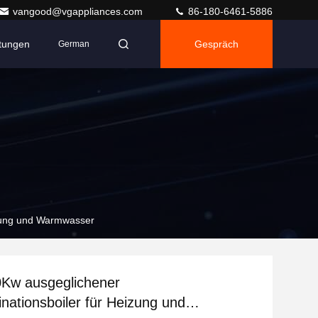
vangood@vgappliances.com
86-180-6461-5886
ltungen
Gespräch
German
izung und Warmwasser
0Kw ausgeglichener
ationsboiler für Heizung und