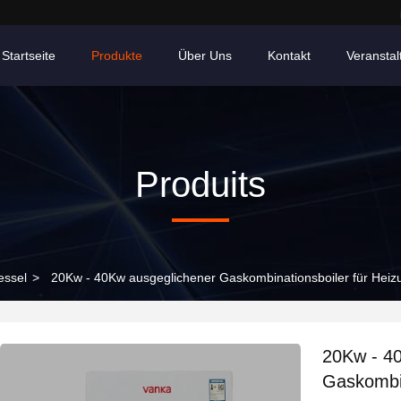
Startseite
Produkte
Über Uns
Kontakt
Veransta
Produits
essel
>
20Kw - 40Kw ausgeglichener Gaskombinationsboiler für He
20Kw - 4
Gaskombin