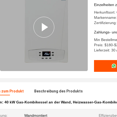
Warmwas
Einzelheiten 
Herkunftsort:
Markenname:
Zertifizierung
Zahlungs- un
Min Bestellme
Preis: $180-$
Lieferzeit: 30
n zum Produkt
Beschreibung des Produkts
en:
40 kW Gas-Kombikessel an der Wand
,
Heizwasser-Gas-Kombike
tung:
Wandmontiert
Effizienzb