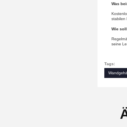
Was bei
Kostenlo
stabilen
Wie sol
Regelmäß
seine Le
Tags:
Wandgehän
Ä