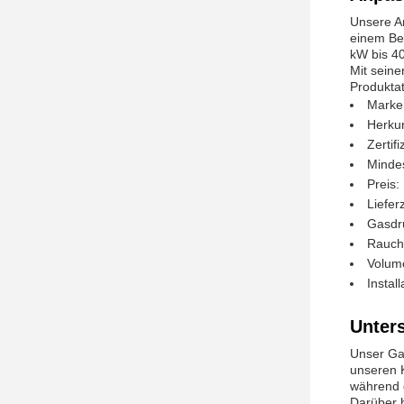
Unsere An
einem Ber
kW bis 40
Mit seine
Produktat
Marke
Herkun
Zertif
Mindes
Preis:
Liefer
Gasdr
Rauch
Volume
Instal
Unter
Unser Ga
unseren 
während d
Darüber h