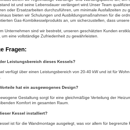
stand ist und seine Lebensdauer verlängert wird.Unser Team qualifizier
en oder Ersatzarbeiten durchzuführen, um minimale Ausfallzeiten zu g
hinaus bieten wir Schulungen und Ausbildungsmaßnahmen für die or
ierten Gas-Kombikesselprodukts an, um sicherzustellen, dass unsere 
m Unternehmen sind wir bestrebt, unseren geschätzten Kunden erstkla
, um eine vollständige Zufriedenheit zu gewährleisten.
ge Fragen:
 der Leistungsbereich dieses Kessels?
el verfügt über einen Leistungsbereich von 20-40 kW und ist für Wo
.
Vorteile hat ein ausgewogenes Design?
ewogene Gestaltung sorgt für eine gleichmäßige Verteilung der Heiz
leibenden Komfort im gesamten Raum.
dieser Kessel installiert?
essel ist für die Wandmontage ausgelegt, was vor allem für begrenzte F