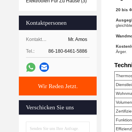
Elektroofen Für Zu Hause
(3)
20 bis 
Ausgegl
Kontaktpersonen
gleichb
Wandmon
Kontaktpersonen:
Mr. Amos
Kostenl
Tel.:
86-180-6461-5886
Ärger.
Techn
Thermos
Dienstle
Wir Reden Jetzt.
Wohnmat
Volumen 
Verschicken Sie uns
Zertifiz
Funktion
Effizien