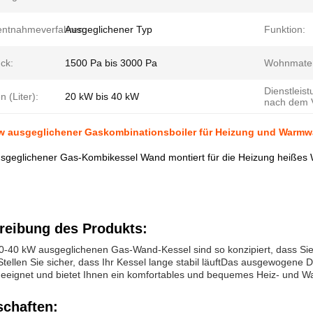
ntnahmeverfahren:
Ausgeglichener Typ
Funktion:
ck:
1500 Pa bis 3000 Pa
Wohnmater
Dienstleis
 (Liter):
20 kW bis 40 kW
nach dem V
w ausgeglichener Gaskombinationsboiler für Heizung und Warmw
geglichener Gas-Kombikessel Wand montiert für die Heizung heißes Wa
reibung des Produkts:
0-40 kW ausgeglichenen Gas-Wand-Kessel sind so konzipiert, dass Si
Stellen Sie sicher, dass Ihr Kessel lange stabil läuftDas ausgewogene
eeignet und bietet Ihnen ein komfortables und bequemes Heiz- und W
schaften: