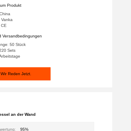
ser
zum Produkt
 China
 Vanka
: CE
d Versandbedingungen
nge: 50 Stück
220 Sets
 Arbeitstage
Wir Reden Jetzt.
ssel an der Wand
ewertung:
95%