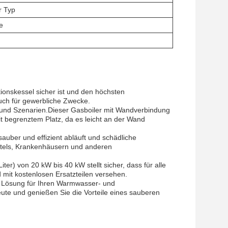
r Typ
e
ionskessel sicher ist und den höchsten
auch für gewerbliche Zwecke.
 und Szenarien.Dieser Gasboiler mit Wandverbindung
t begrenztem Platz, da es leicht an der Wand
ber und effizient abläuft und schädliche
Hotels, Krankenhäusern und anderen
er) von 20 kW bis 40 kW stellt sicher, dass für alle
mit kostenlosen Ersatzteilen versehen.
e Lösung für Ihren Warmwasser- und
eute und genießen Sie die Vorteile eines sauberen