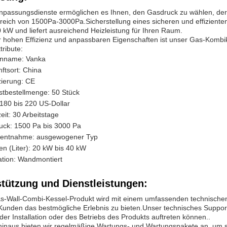
passungsdienste ermöglichen es Ihnen, den Gasdruck zu wählen, der a
eich von 1500Pa-3000Pa.Sicherstellung eines sicheren und effiziente
 kW und liefert ausreichend Heizleistung für Ihren Raum.
r hohen Effizienz und anpassbaren Eigenschaften ist unser Gas-Kombike
tribute:
nname: Vanka
ftsort: China
izierung: CE
tbestellmenge: 50 Stück
 180 bis 220 US-Dollar
zeit: 30 Arbeitstage
uck: 1500 Pa bis 3000 Pa
entnahme: ausgewogener Typ
n (Liter): 20 kW bis 40 kW
lation: Wandmontiert
stützung und Dienstleistungen:
s-Wall-Combi-Kessel-Produkt wird mit einem umfassenden technischen 
Kunden das bestmögliche Erlebnis zu bieten.Unser technisches Suppor
er Installation oder des Betriebs des Produkts auftreten können..
inaus bieten wir regelmäßige Wartungs- und Wartungspakete an, um si