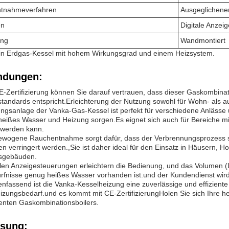
tnahmeverfahren
Ausgeglichene
en
Digitale Anzeig
ung
Wandmontiert
 ein Erdgas-Kessel mit hohem Wirkungsgrad und einem Heizsystem.
dungen:
E-Zertifizierung können Sie darauf vertrauen, dass dieser Gaskombinat
standards entspricht.Erleichterung der Nutzung sowohl für Wohn- als 
ungsanlage der Vanka-Gas-Kessel ist perfekt für verschiedene Anlässe
heißes Wasser und Heizung sorgen.Es eignet sich auch für Bereiche mi
rt werden kann.
ewogene Rauchentnahme sorgt dafür, dass der Verbrennungsprozess sau
n verringert werden.,Sie ist daher ideal für den Einsatz in Häusern, 
sgebäuden.
alen Anzeigesteuerungen erleichtern die Bedienung, und das Volumen (Lit
rfnisse genug heißes Wasser vorhanden ist.und der Kundendienst wird 
fassend ist die Vanka-Kesselheizung eine zuverlässige und effizient
izungsbedarf.und es kommt mit CE-ZertifizierungHolen Sie sich Ihre h
ienten Gaskombinationsboilers.
sung: