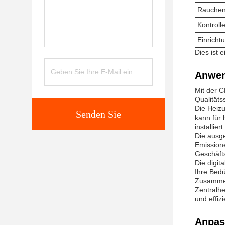
Rauchen
Kontroll
Einricht
Dies ist
Anwen
Mit der C
Qualitäts
Die Heiz
Senden Sie
kann für 
installie
Die ausg
Emissione
Geschäft
Die digit
Ihre Bedü
Zusammen
Zentralhe
und effiz
Anpas