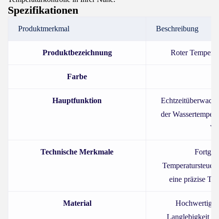
Spezifikationen
Produktmerkmal
Beschreibung
Produktbezeichnung
Roter Temperat
Farbe
R
Hauptfunktion
Echtzeitüberwach
der Wassertempera
We
Technische Merkmale
Fortges
Temperatursteueru
eine präzise Te
Material
Hochwertige M
Langlebigkeit un