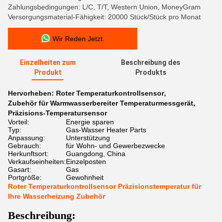
Zahlungsbedingungen: L/C, T/T, Western Union, MoneyGram
Versorgungsmaterial-Fähigkeit: 20000 Stück/Stück pro Monat
Wir Reden Jetzt.
Einzelheiten zum
Beschreibung des
Produkt
Produkts
Hervorheben:
Roter Temperaturkontrollsensor
,
Zubehör für Warmwasserbereiter Temperaturmessgerät
,
Präzisions-Temperatursensor
Vorteil:
Energie sparen
Typ:
Gas-Wasser Heater Parts
Anpassung:
Unterstützung
Gebrauch:
für Wohn- und Gewerbezwecke
Herkunftsort:
Guangdong, China
Verkaufseinheiten:
Einzelposten
Gasart:
Gas
Portgröße:
Gewohnheit
Roter Temperaturkontrollsensor Präzisionstemperatur für
Ihre Wasserheizung Zubehör
Beschreibung: