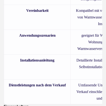
Vereinbarkeit
Kompatibel mit ver
von Warmwasserber
Insta
Anwendungsszenarien
geeignet für Wo
Wohnungen
Warmwasserversor
Installationsanleitung
Detaillierte Installa
Selbstinstallation
Hi
Dienstleistungen nach dem Verkauf
Umfassende Unter
Verkauf einschließl
und G