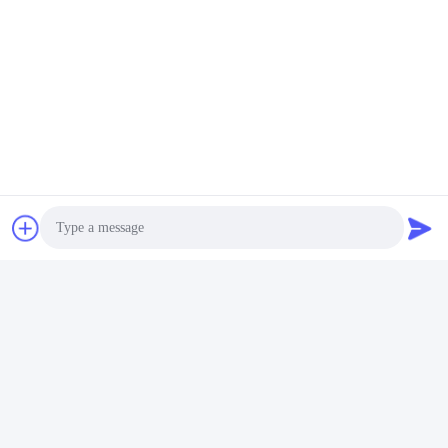
Photo
Video Call
Audio Call