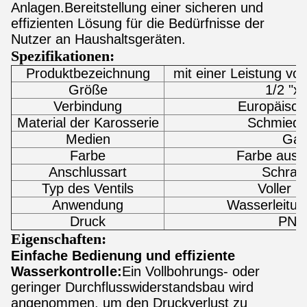
Anlagen.Bereitstellung einer sicheren und
effizienten Lösung für die Bedürfnisse der
Nutzer an Haushaltsgeräten.
Spezifikationen:
Produktbezeichnung
mit einer Leistung v
Größe
1/2 "x3
Verbindung
Europäisch
Material der Karosserie
Schmiede
Medien
Ga
Farbe
Farbe aus 
Anschlussart
Schrau
Typ des Ventils
Voller H
Anwendung
Wasserleitu
Druck
PN1
Eigenschaften:
Einfache Bedienung und effiziente
Wasserkontrolle:
Ein Vollbohrungs- oder
geringer Durchflusswiderstandsbau wird
angenommen, um den Druckverlust zu