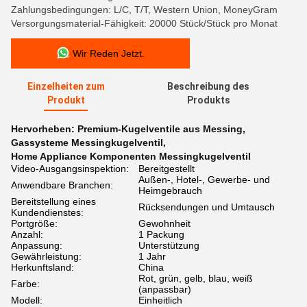
Zahlungsbedingungen: L/C, T/T, Western Union, MoneyGram
Versorgungsmaterial-Fähigkeit: 20000 Stück/Stück pro Monat
Wir Reden Jetzt.
Einzelheiten zum
Beschreibung des
Produkt
Produkts
Hervorheben:
Premium-Kugelventile aus Messing
,
Gassysteme Messingkugelventil
,
Home Appliance Komponenten Messingkugelventil
Video-Ausgangsinspektion:
Bereitgestellt
Außen-, Hotel-, Gewerbe- und
Anwendbare Branchen:
Heimgebrauch
Bereitstellung eines
Rücksendungen und Umtausch
Kundendienstes:
Portgröße:
Gewohnheit
Anzahl:
1 Packung
Anpassung:
Unterstützung
Gewährleistung:
1 Jahr
Herkunftsland:
China
Rot, grün, gelb, blau, weiß
Farbe:
(anpassbar)
Modell:
Einheitlich