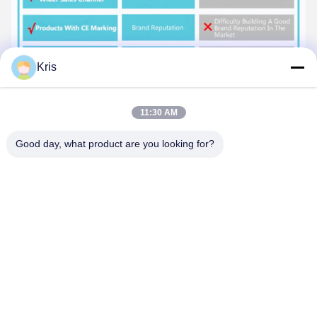
Kris
Tags:
11:30 AM
Gaszündsteuerung
Ersatzteile für Gaswasserbereiter
Good day, what product are you looking for?
Gaswasserbereiter-Solenoidventil
Kontaktpersonen
Kontaktpersonen:
Mr. Amos
Tel.:
86-180-6461-5886