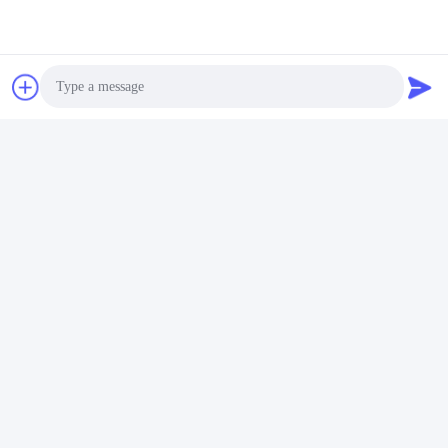
Wir Reden Jetzt.
Verschicken Sie uns
Photo
Video Call
Audio Call
Senden Sie