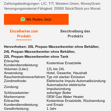
Zahlungsbedingungen: L/C, T/T, Western Union, MoneyGram
Versorgungsmaterial-Fähigkeit: 20000 Stück/Stück pro Monat
Wir Reden Jetzt.
Einzelheiten zum
Beschreibung des
Produkt
Produkts
Hervorheben:
20L Propan-Wasserbereiter ohne Behälter
,
24L Propan-Wasserbereiter ohne Behälter
,
22L Propan-Wasserbereiter ohne Tank
Erbrachte
Kostenlose Ersatzteile
Kundendienstleistung:
Volumen (Liter):
12L bis 24L
Anwendung:
Hotel, Gewerbe, Haushalt
Rauchentnahmeverfahren:
Typ mit starker Emission
Zündmethode:
Elektrische Impuls-Automatikzündung
Automatische elektrische
Zündung:
Impulszündung
Schlüsselwörter:
sofortiger Boiler
Markenname:
OEM Gas Water Heater
Erbrachte
Kostenlose Ersatzteile, Rücksendung
Kundendienstleistung:
und Ersatz
Gewährleistung:
1 Jahr