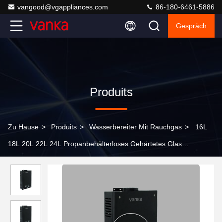
vangood@vgappliances.com
86-180-6461-5886
Gespräch
Produits
Zu Hause
>
Produits
>
Wasserbereiter Mit Rauchgas
>
16L
18L 20L 22L 24L Propanbehälterloses Gehärtetes Glas
Zwangsgas-Wasserbereiter