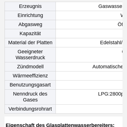
Erzeugnis
Gaswasserbe
Einrichtung
Wa
Abgasweg
Öff
Kapazität
Material der Platten
Edelstahl/w
Geeigneter
0
Wasserdruck
Zündmodell
Automatische e
Wärmeeffizienz
Benutzungsgasart
Nenndruck des
LPG:2800pa
Gases
Verbindungsrohrart
Eigenschaft des Glasplattenwasserbereiters: