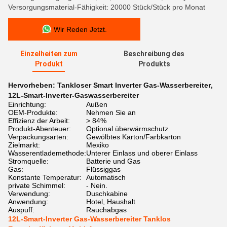
Versorgungsmaterial-Fähigkeit: 20000 Stück/Stück pro Monat
Wir Reden Jetzt.
Einzelheiten zum
Beschreibung des
Produkt
Produkts
Hervorheben:
Tankloser Smart Inverter Gas-Wasserbereiter
,
12L-Smart-Inverter-Gaswasserbereiter
Einrichtung:
Außen
OEM-Produkte:
Nehmen Sie an
Effizienz der Arbeit:
> 84%
Produkt-Abenteuer:
Optional überwärmschutz
Verpackungsarten:
Gewölbtes Karton/Farbkarton
Zielmarkt:
Mexiko
Wasserentlademethode:
Unterer Einlass und oberer Einlass
Stromquelle:
Batterie und Gas
Gas:
Flüssiggas
Konstante Temperatur:
Automatisch
private Schimmel:
- Nein.
Verwendung:
Duschkabine
Anwendung:
Hotel, Haushalt
Auspuff:
Rauchabgas
12L-Smart-Inverter Gas-Wasserbereiter Tanklos